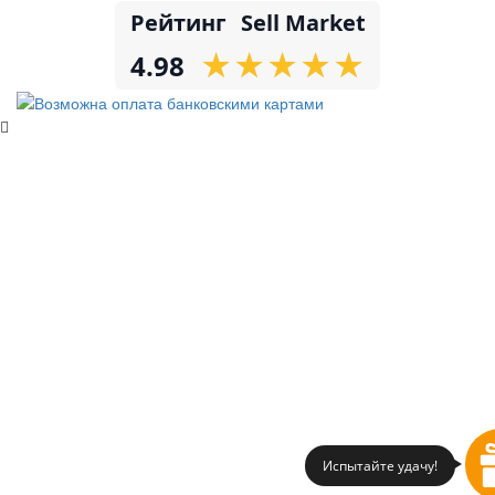
Рейтинг
Sell Market
★
★
★
★
★
★
★
★
★
★
4.98
Испытайте удачу!