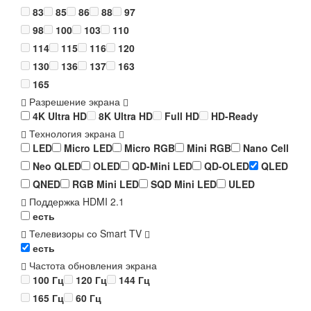
83
85
86
88
97
98
100
103
110
114
115
116
120
130
136
137
163
165
Разрешение экрана
4K Ultra HD
8K Ultra HD
Full HD
HD-Ready
Технология экрана
LED
Micro LED
Micro RGB
Mini RGB
Nano Cell
Neo QLED
OLED
QD-Mini LED
QD-OLED
QLED
QNED
RGB Mini LED
SQD Mini LED
ULED
Поддержка HDMI 2.1
есть
Телевизоры со Smart TV
есть
Частота обновления экрана
100 Гц
120 Гц
144 Гц
165 Гц
60 Гц