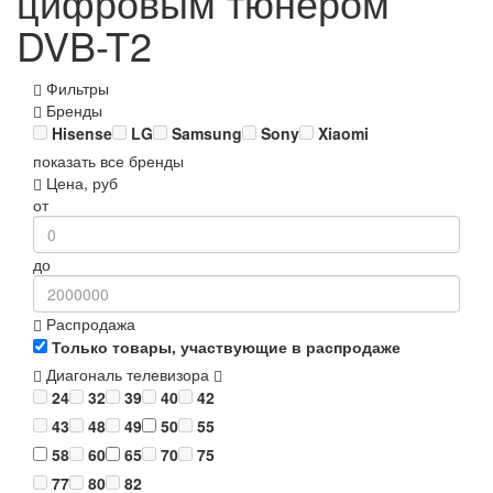
цифровым тюнером
DVB-T2
Фильтры
Бренды
Hisense
LG
Samsung
Sony
Xiaomi
показать все бренды
Цена, руб
от
до
Распродажа
Только товары, участвующие в распродаже
Диагональ телевизора
24
32
39
40
42
43
48
49
50
55
58
60
65
70
75
77
80
82