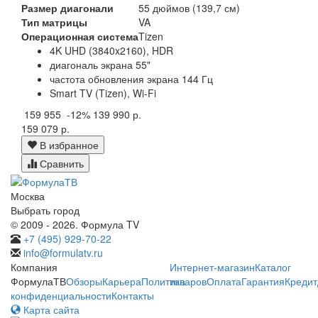
Размер диагонали
55 дюймов (139,7 см)
Тип матрицы
VA
Операционная система
Tizen
4K UHD (3840x2160), HDR
диагональ экрана 55"
частота обновления экрана 144 Гц
Smart TV (Tizen), Wi-Fi
159 955
-12%
139 990 р.
159 079 р.
В избранное
Сравнить
Москва
Выбрать город
© 2009 - 2026. Формула TV
+7 (495) 929-70-22
info@formulatv.ru
Компания
Интернет-магазин
Каталог
ФормулаТВ
Обзоры
Карьера
Политика
товаров
Оплата
Гарантия
Кредит
конфиденциальности
Контакты
Карта сайта