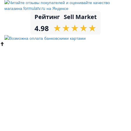
Рейтинг
Sell Market
★
★
★
★
★
★
★
★
★
★
4.98