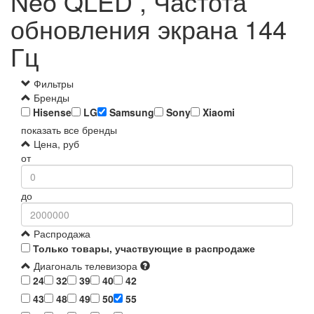
Neo QLED , Частота
обновления экрана 144
Гц
Фильтры
Бренды
Hisense
LG
Samsung
Sony
Xiaomi
показать все бренды
Цена, руб
от
до
Распродажа
Только товары, участвующие в распродаже
Диагональ телевизора
24
32
39
40
42
43
48
49
50
55