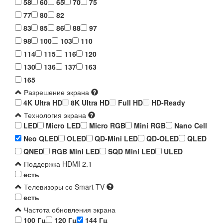
58
60
65
70
75
77
80
82
83
85
86
88
97
98
100
103
110
114
115
116
120
130
136
137
163
165
Разрешение экрана
4K Ultra HD
8K Ultra HD
Full HD
HD-Ready
Технология экрана
LED
Micro LED
Micro RGB
Mini RGB
Nano Cell
Neo QLED
OLED
QD-Mini LED
QD-OLED
QLED
QNED
RGB Mini LED
SQD Mini LED
ULED
Поддержка HDMI 2.1
есть
Телевизоры со Smart TV
есть
Частота обновления экрана
100 Гц
120 Гц
144 Гц