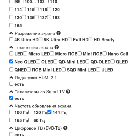
98
100
103
110
114
115
116
120
130
136
137
163
165
Разрешение экрана
4K Ultra HD
8K Ultra HD
Full HD
HD-Ready
Технология экрана
LED
Micro LED
Micro RGB
Mini RGB
Nano Cell
Neo QLED
OLED
QD-Mini LED
QD-OLED
QLED
QNED
RGB Mini LED
SQD Mini LED
ULED
Поддержка HDMI 2.1
есть
Телевизоры со Smart TV
есть
Частота обновления экрана
100 Гц
120 Гц
144 Гц
165 Гц
60 Гц
Цифровое ТВ (DVB-T2)
есть