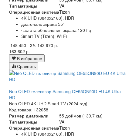
Тип матрицы
VA
Операционная система
Tizen
4K UHD (3840x2160), HDR
диагональ экрана 55"
частота обновления экрана 120 Гц
Smart TV (Tizen), Wi-Fi
148 450
-3%
143 970 р.
163 602 р.
В избранное
Сравнить
Neo QLED телевизор Samsung QE55QN90D EU 4K Ultra
HD
Neo QLED 4K UHD Smart TV (2024 год)
Код товара: 132058
Размер диагонали
55 дюймов (139,7 см)
Тип матрицы
VA
Операционная система
Tizen
4K UHD (3840x2160), HDR