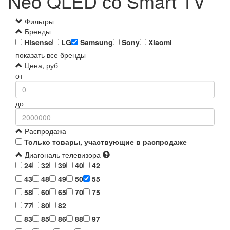
Neo QLED со Smart TV
Фильтры
Бренды
Hisense
LG
Samsung
Sony
Xiaomi
показать все бренды
Цена, руб
от
до
Распродажа
Только товары, участвующие в распродаже
Диагональ телевизора
24
32
39
40
42
43
48
49
50
55
58
60
65
70
75
77
80
82
83
85
86
88
97