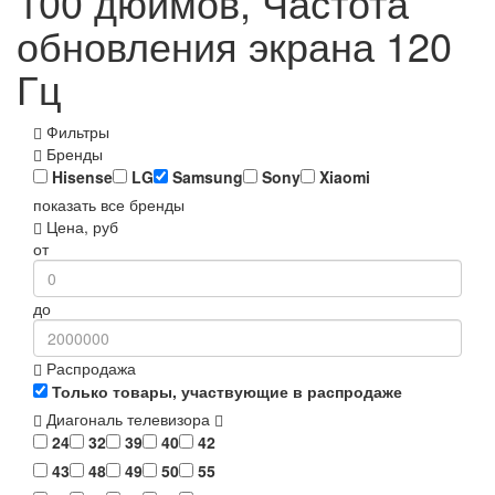
100 дюймов, Частота
обновления экрана 120
Гц
Фильтры
Бренды
Hisense
LG
Samsung
Sony
Xiaomi
показать все бренды
Цена, руб
от
до
Распродажа
Только товары, участвующие в распродаже
Диагональ телевизора
24
32
39
40
42
43
48
49
50
55