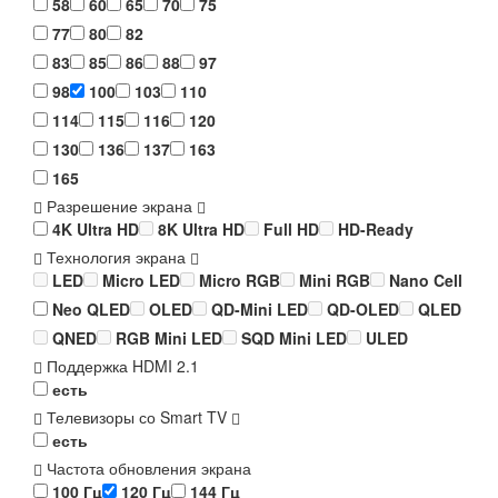
58
60
65
70
75
77
80
82
83
85
86
88
97
98
100
103
110
114
115
116
120
130
136
137
163
165
Разрешение экрана
4K Ultra HD
8K Ultra HD
Full HD
HD-Ready
Технология экрана
LED
Micro LED
Micro RGB
Mini RGB
Nano Cell
Neo QLED
OLED
QD-Mini LED
QD-OLED
QLED
QNED
RGB Mini LED
SQD Mini LED
ULED
Поддержка HDMI 2.1
есть
Телевизоры со Smart TV
есть
Частота обновления экрана
100 Гц
120 Гц
144 Гц