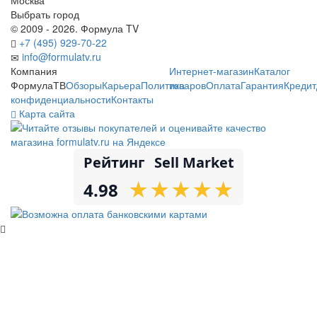
Выбрать город
© 2009 - 2026. Формула TV
+7 (495) 929-70-22
info@formulatv.ru
Компания
Интернет-магазин
Каталог
ФормулаТВ
Обзоры
Карьера
Политика
товаров
Оплата
Гарантия
Кредит
конфиденциальности
Контакты
Карта сайта
Рейтинг
Sell Market
★
★
★
★
★
★
★
★
★
★
4.98