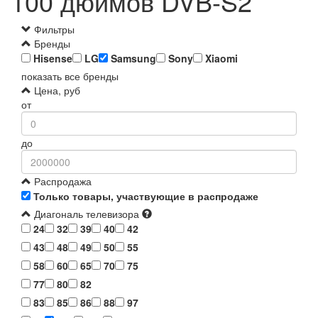
100 дюймов DVB-S2
Фильтры
Бренды
Hisense
LG
Samsung
Sony
Xiaomi
показать все бренды
Цена, руб
от
до
Распродажа
Только товары, участвующие в распродаже
Диагональ телевизора
24
32
39
40
42
43
48
49
50
55
58
60
65
70
75
77
80
82
83
85
86
88
97