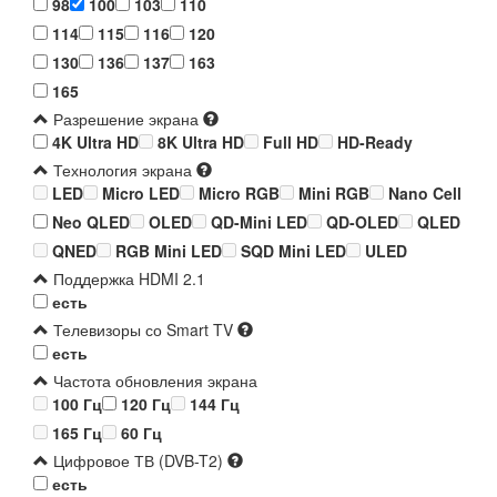
98
100
103
110
114
115
116
120
130
136
137
163
165
Разрешение экрана
4K Ultra HD
8K Ultra HD
Full HD
HD-Ready
Технология экрана
LED
Micro LED
Micro RGB
Mini RGB
Nano Cell
Neo QLED
OLED
QD-Mini LED
QD-OLED
QLED
QNED
RGB Mini LED
SQD Mini LED
ULED
Поддержка HDMI 2.1
есть
Телевизоры со Smart TV
есть
Частота обновления экрана
100 Гц
120 Гц
144 Гц
165 Гц
60 Гц
Цифровое ТВ (DVB-T2)
есть