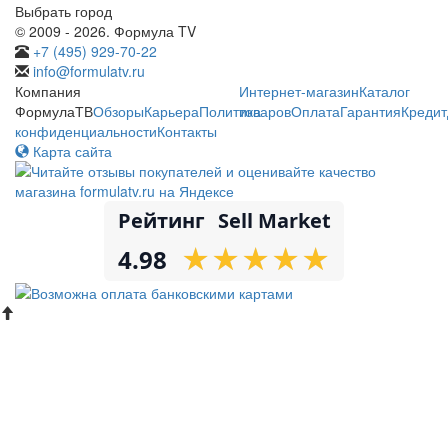
Выбрать город
© 2009 - 2026. Формула TV
+7 (495) 929-70-22
info@formulatv.ru
Компания
Интернет-магазин
Каталог
ФормулаТВ
Обзоры
Карьера
Политика
товаров
Оплата
Гарантия
Кредит
конфиденциальности
Контакты
Карта сайта
Рейтинг
Sell Market
★
★
★
★
★
★
★
★
★
★
4.98