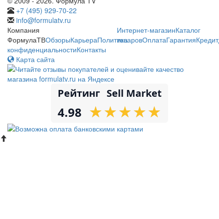
© 2009 - 2026. Формула TV
+7 (495) 929-70-22
info@formulatv.ru
Компания
Интернет-магазин
Каталог
ФормулаТВ
Обзоры
Карьера
Политика
товаров
Оплата
Гарантия
Кредит
конфиденциальности
Контакты
Карта сайта
Рейтинг
Sell Market
★
★
★
★
★
★
★
★
★
★
4.98