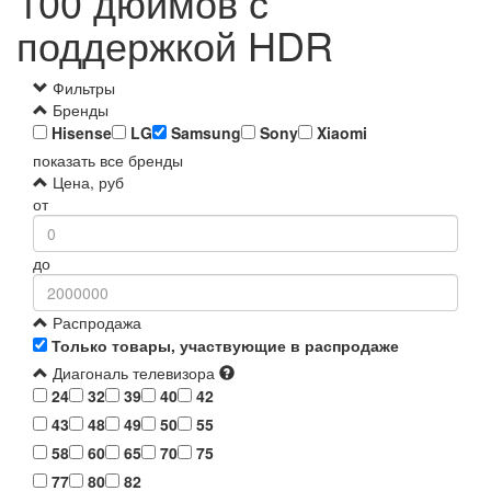
100 дюймов с
поддержкой HDR
Фильтры
Бренды
Hisense
LG
Samsung
Sony
Xiaomi
показать все бренды
Цена, руб
от
до
Распродажа
Только товары, участвующие в распродаже
Диагональ телевизора
24
32
39
40
42
43
48
49
50
55
58
60
65
70
75
77
80
82