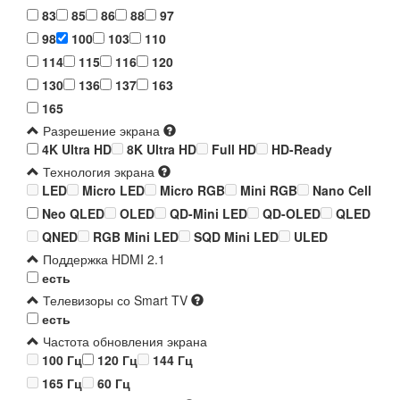
83
85
86
88
97
98
100
103
110
114
115
116
120
130
136
137
163
165
Разрешение экрана
4K Ultra HD
8K Ultra HD
Full HD
HD-Ready
Технология экрана
LED
Micro LED
Micro RGB
Mini RGB
Nano Cell
Neo QLED
OLED
QD-Mini LED
QD-OLED
QLED
QNED
RGB Mini LED
SQD Mini LED
ULED
Поддержка HDMI 2.1
есть
Телевизоры со Smart TV
есть
Частота обновления экрана
100 Гц
120 Гц
144 Гц
165 Гц
60 Гц