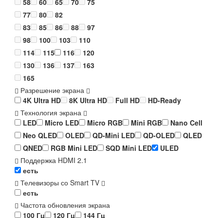
58
60
65
70
75
77
80
82
83
85
86
88
97
98
100
103
110
114
115
116
120
130
136
137
163
165
Разрешение экрана
4K Ultra HD
8K Ultra HD
Full HD
HD-Ready
Технология экрана
LED
Micro LED
Micro RGB
Mini RGB
Nano Cell
Neo QLED
OLED
QD-Mini LED
QD-OLED
QLED
QNED
RGB Mini LED
SQD Mini LED
ULED
Поддержка HDMI 2.1
есть
Телевизоры со Smart TV
есть
Частота обновления экрана
100 Гц
120 Гц
144 Гц