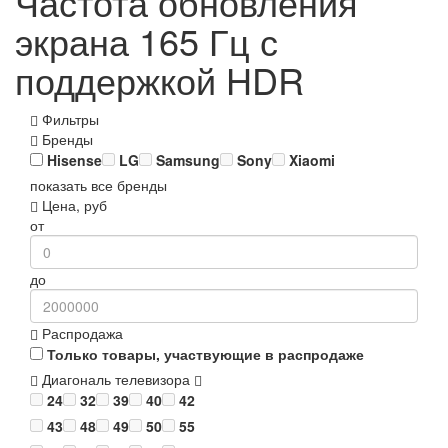
Частота обновления
экрана 165 Гц с
поддержкой HDR
Фильтры
Бренды
Hisense
LG
Samsung
Sony
Xiaomi
показать все бренды
Цена, руб
от
до
Распродажа
Только товары, участвующие в распродаже
Диагональ телевизора
24
32
39
40
42
43
48
49
50
55