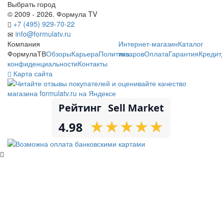
Выбрать город
© 2009 - 2026. Формула TV
+7 (495) 929-70-22
info@formulatv.ru
Компания
Интернет-магазин
Каталог
ФормулаТВ
Обзоры
Карьера
Политика
товаров
Оплата
Гарантия
Кредит
конфиденциальности
Контакты
Карта сайта
Рейтинг
Sell Market
★
★
★
★
★
★
★
★
★
★
4.98