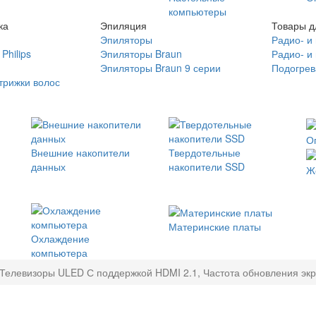
компьютеры
ка
Эпиляция
Товары д
Эпиляторы
Радио- и
Philips
Эпиляторы Braun
Радио- и
Эпиляторы Braun 9 серии
Подогрев
трижки волос
О
Внешние накопители
Твердотельные
данных
накопители SSD
Ж
Материнские платы
Охлаждение
компьютера
Телевизоры ULED С поддержкой HDMI 2.1, Частота обновления экр