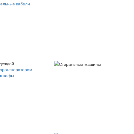
ельные кабели
одеждой
парогенератором
 шкафы