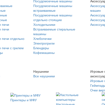
Посудомоечные машины
Аксессуа
еваемые
Посудомоечные машины
Аксессуа
нные
встраиваемые
машин
нные
Посудомоечные машины
Аксессуа
сные
отдельно стоящие
Аксессуа
 печи
Холодильники
Аксессуа
 печи
Встраиваемые стиральные
машины
 печи отдельно
Хлебопечки
Электрогрили
 печи с грилем
Блендеры
ды
Кофемашины
Наушники
Игровые 
ы
Все наушники
аксессуа
Игровые 
Геймпад
Очки вир
Принтеры и МФУ
Настольные
О