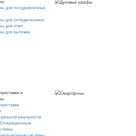
ры
ры для посудомоечных
ры для холодильников
ры для плит
ры для вытяжек
приставки и
ры
приставки
ы
туальной реальности
перационные системы