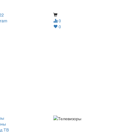
22
gram
0
0
ры
йны
д ТВ