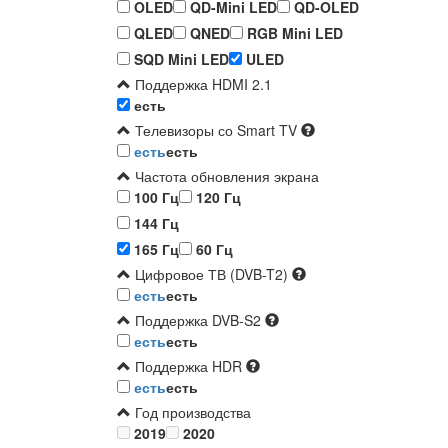
OLED
QD-Mini LED
QD-OLED
QLED
QNED
RGB Mini LED
SQD Mini LED
ULED
Поддержка HDMI 2.1
есть
Телевизоры со Smart TV
есть
есть
Частота обновления экрана
100 Гц
120 Гц
144 Гц
165 Гц
60 Гц
Цифровое ТВ (DVB-T2)
есть
есть
Поддержка DVB-S2
есть
есть
Поддержка HDR
есть
есть
Год производства
2019
2020