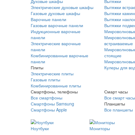
Духовые шкафы
Вытяжки
Электрические духовые шкафы
Вытяжки встра
Газовые духовые шкафы
Вытяжки ками
Варочные панели
Вытяжки накло
Газовые варочные панели
Вытяжки подве
Индукционные варочные
Микроволновые
панели
Микроволновые
Электрические варочные
встраиваемые
панели
Микроволновые
Комбинированные варочные
стоящие
панели
Микроволновые
Плиты
Кулеры для во
Электрические плиты
Газовые плиты
Комбинированные плиты
Смартфоны, телефоны
Смарт часы
Все смартфоны
Все смарт час
Смартфоны Samsung
Планшеты
Смартфоны Apple
Все планшеты
Ноутбуки
Мониторы