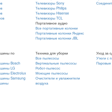
ов
Телевизоры Sony
Соединит
ов
Телевизоры Philips
ов
Телевизоры Hisense
мов
Телевизоры TCL
Портативное аудио
Все портативные колонки
Портативные колонки Яндекс
Портативные колонки JBL
ашины по
Техника для уборки
Уход за 
Все пылесосы
Утюги с 
ашины Bosch
Вертикальные пылесосы
Паровые
ашины LG
Робот-пылесос
шины Electrolux
Моющие пылесосы
ашины Samsung
Очистители и увлажнители
шины
воздуха