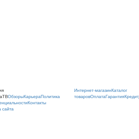
ия
Интернет-магазин
Каталог
аТВ
Обзоры
Карьера
Политика
товаров
Оплата
Гарантия
Кредит
енциальности
Контакты
 сайта