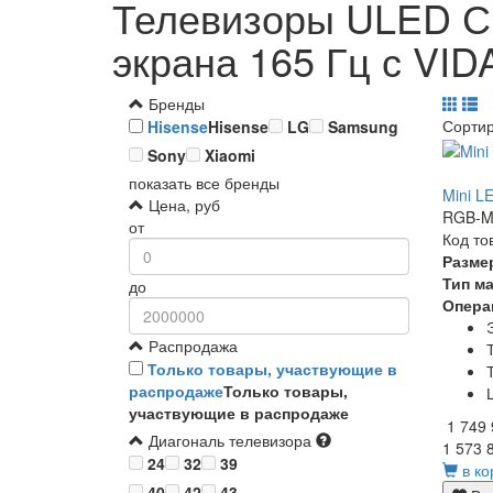
Телевизоры ULED С 
экрана 165 Гц с VID
Бренды
Сорти
Hisense
Hisense
LG
Samsung
Sony
Xiaomi
показать все бренды
Mini L
Цена, руб
RGB-Mi
от
Код то
Разме
Тип м
до
Опера
Распродажа
Только товары, участвующие в
распродаже
Только товары,
участвующие в распродаже
1 749
Диагональ телевизора
1 573 
24
32
39
в ко
40
42
43