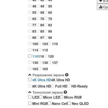
В и
48
49
50
Ср
55
58
60
65
70
75
77
80
82
83
85
86
88
97
98
100
103
110
114
115
116
116
120
130
136
137
163
165
Разрешение экрана
4K Ultra HD
4K Ultra HD
8K Ultra HD
Full HD
HD-Ready
Технология экрана
LED
Micro LED
Micro RGB
Mini RGB
Nano Cell
Neo QLED