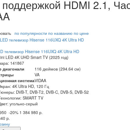
поддержкой HDMI 2.1, Ча
AA
ровать
по популярности
по названию
по цене
ED телевизор Hisense 116UXQ 4K Ultra HD
ni LED 4K UHD Smart TV (2025 год)
вара: 141867
р диагонали
116 дюймов (294.64 см)
атрицы
VA
ционная система
VIDAA
Экран:
4K Ultra HD, 120 Гц
Тюнеры:
DVB-T, DVB-T2, DVB-C, DVB-S, DVB-S2
Технологии:
SMART TV
Цвет:
угольно-серый
 950
-20%
1 384 980 р.
840 р.
рзину