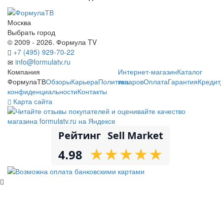
Москва
Выбрать город
© 2009 - 2026. Формула TV
+7 (495) 929-70-22
info@formulatv.ru
Компания
Интернет-магазин
Каталог
ФормулаТВ
Обзоры
Карьера
Политика
товаров
Оплата
Гарантия
Кредит
конфиденциальности
Контакты
Карта сайта
Рейтинг
Sell Market
★
★
★
★
★
★
★
★
★
★
4.98