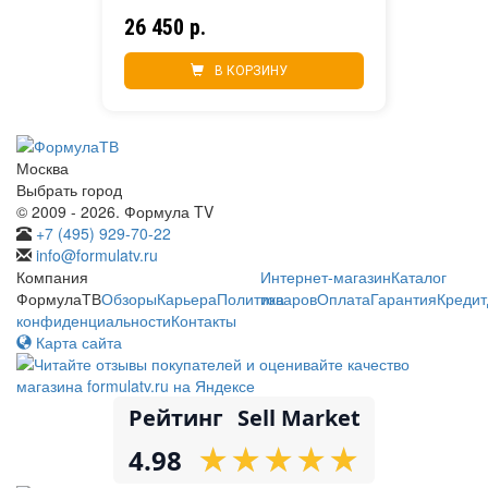
26 450 р.
В КОРЗИНУ
Москва
Выбрать город
© 2009 - 2026. Формула TV
+7 (495) 929-70-22
info@formulatv.ru
Компания
Интернет-магазин
Каталог
ФормулаТВ
Обзоры
Карьера
Политика
товаров
Оплата
Гарантия
Кредит
конфиденциальности
Контакты
Карта сайта
Рейтинг
Sell Market
★
★
★
★
★
★
★
★
★
★
4.98