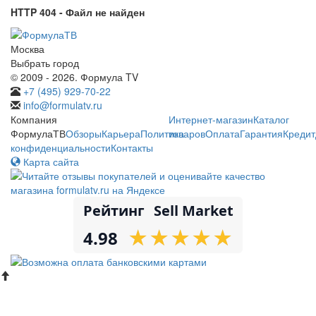
HTTP 404 - Файл не найден
Москва
Выбрать город
© 2009 - 2026. Формула TV
+7 (495) 929-70-22
info@formulatv.ru
Компания
Интернет-магазин
Каталог
ФормулаТВ
Обзоры
Карьера
Политика
товаров
Оплата
Гарантия
Кредит
конфиденциальности
Контакты
Карта сайта
Рейтинг
Sell Market
★
★
★
★
★
★
★
★
★
★
4.98