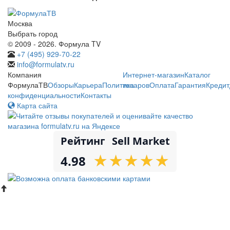
Москва
Выбрать город
© 2009 - 2026. Формула TV
+7 (495) 929-70-22
info@formulatv.ru
Компания
Интернет-магазин
Каталог
ФормулаТВ
Обзоры
Карьера
Политика
товаров
Оплата
Гарантия
Кредит
конфиденциальности
Контакты
Карта сайта
Рейтинг
Sell Market
★
★
★
★
★
★
★
★
★
★
4.98