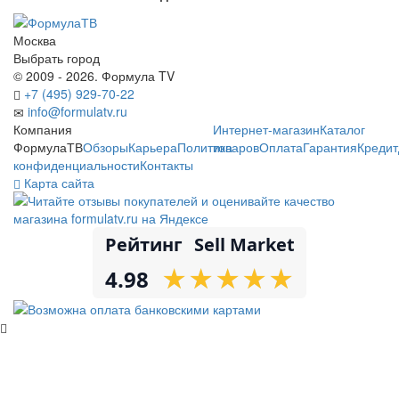
Москва
Выбрать город
© 2009 - 2026. Формула TV
+7 (495) 929-70-22
info@formulatv.ru
Компания
Интернет-магазин
Каталог
ФормулаТВ
Обзоры
Карьера
Политика
товаров
Оплата
Гарантия
Кредит
конфиденциальности
Контакты
Карта сайта
Рейтинг
Sell Market
★
★
★
★
★
★
★
★
★
★
4.98