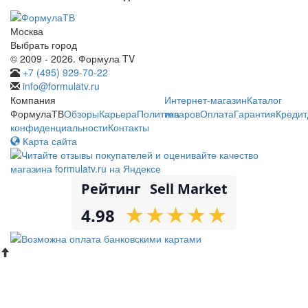
Москва
Выбрать город
© 2009 - 2026. Формула TV
+7 (495) 929-70-22
info@formulatv.ru
Компания
Интернет-магазин
Каталог
ФормулаТВ
Обзоры
Карьера
Политика
товаров
Оплата
Гарантия
Кредит
конфиденциальности
Контакты
Карта сайта
Рейтинг
Sell Market
★
★
★
★
★
★
★
★
★
★
4.98