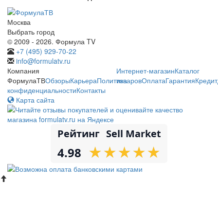
Москва
Выбрать город
© 2009 - 2026. Формула TV
+7 (495) 929-70-22
info@formulatv.ru
Компания
Интернет-магазин
Каталог
ФормулаТВ
Обзоры
Карьера
Политика
товаров
Оплата
Гарантия
Кредит
конфиденциальности
Контакты
Карта сайта
Рейтинг
Sell Market
★
★
★
★
★
★
★
★
★
★
4.98