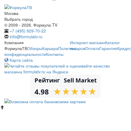
Москва
Выбрать город
© 2009 - 2026. Формула TV
+7 (495) 929-70-22
info@formulatv.ru
Компания
Интернет-магазин
Каталог
ФормулаТВ
Обзоры
Карьера
Политика
товаров
Оплата
Гарантия
Кредит
конфиденциальности
Контакты
Карта сайта
Рейтинг
Sell Market
★
★
★
★
★
★
★
★
★
★
4.98