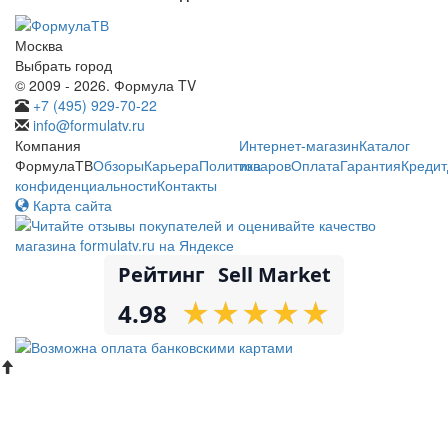
Москва
Выбрать город
© 2009 - 2026. Формула TV
+7 (495) 929-70-22
info@formulatv.ru
Компания
Интернет-магазин
Каталог
ФормулаТВ
Обзоры
Карьера
Политика
товаров
Оплата
Гарантия
Кредит
конфиденциальности
Контакты
Карта сайта
Рейтинг
Sell Market
★
★
★
★
★
★
★
★
★
★
4.98