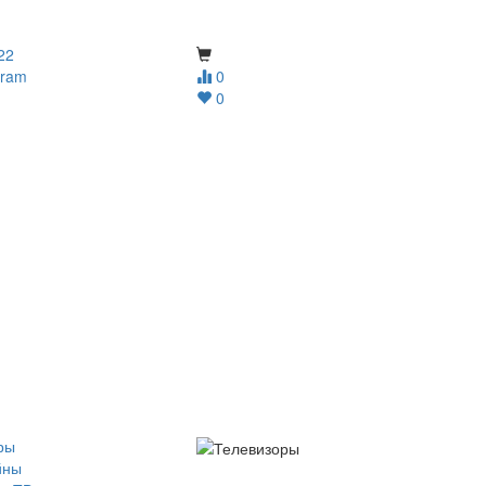
22
gram
0
0
ры
йны