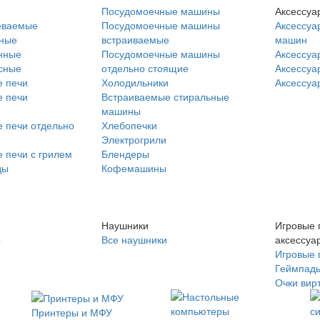
Посудомоечные машины
Аксессуа
еваемые
Посудомоечные машины
Аксессуа
нные
встраиваемые
машин
нные
Посудомоечные машины
Аксессуа
сные
отдельно стоящие
Аксессуа
 печи
Холодильники
Аксессуа
 печи
Встраиваемые стиральные
машины
 печи отдельно
Хлебопечки
Электрогрили
 печи с грилем
Блендеры
ды
Кофемашины
Наушники
Игровые 
ы
Все наушники
аксессуа
Игровые 
Геймпад
Очки вир
Принтеры и МФУ