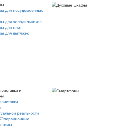
ры
ры для посудомоечных
ры для холодильников
ры для плит
ры для вытяжек
приставки и
ры
приставки
ы
туальной реальности