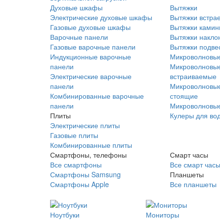
Духовые шкафы
Вытяжки
Электрические духовые шкафы
Вытяжки встра
Газовые духовые шкафы
Вытяжки ками
Варочные панели
Вытяжки накло
Газовые варочные панели
Вытяжки подве
Индукционные варочные
Микроволновые
панели
Микроволновые
Электрические варочные
встраиваемые
панели
Микроволновые
Комбинированные варочные
стоящие
панели
Микроволновые
Плиты
Кулеры для во
Электрические плиты
Газовые плиты
Комбинированные плиты
Смартфоны, телефоны
Смарт часы
Все смартфоны
Все смарт час
Смартфоны Samsung
Планшеты
Смартфоны Apple
Все планшеты
Ноутбуки
Мониторы