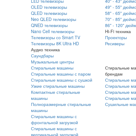
LED телевизоры
40" - 43" дюйм
OLED телевизоры
49" - 55" дюйм
QLED телевизоры
58" - 65" дюйм
Neo QLED телевизоры
70" - 85" дюйм
QNED телевизоры
86" - 120" дюй
Nano Cell телевизоры
Hi-Fi техника
Телевизоры со Smart TV
Проекторы
Телевизоры 8K Ultra HD
Ресиверы
Аудио техника
Саундбары
Музыкальные центры
Стиральные машины
Стиральные м
Стиральные машины с паром
брендам
Стиральные машины с сушкой
Стиральные м
Узкие стиральные машины
Стиральные м
Компактные стиральные
Стиральные ма
машины
Стиральные м
Полноразмерные стиральные
Сушильные ма
машины
Стиральные машины с
фронтальной загрузкой
Стиральные машины с
вертикальной загрузкой