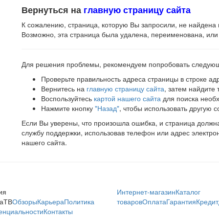
Вернуться на
главную страницу сайта
К сожалению, страница, которую Вы запросили, не найдена 
Возможно, эта страница была удалена, переименована, или
Для решения проблемы, рекомендуем попробовать следую
Проверьте правильность адреса страницы в строке ад
Вернитесь на
главную страницу сайта
, затем найдите
Воспользуйтесь
картой нашего сайта
для поиска необ
Нажмите кнопку
"Назад"
, чтобы использовать другую с
Если Вы уверены, что произошла ошибка, и страница должна 
службу поддержки, использовав телефон или адрес электро
нашего сайта.
ия
Интернет-магазин
Каталог
аТВ
Обзоры
Карьера
Политика
товаров
Оплата
Гарантия
Кредит
енциальности
Контакты