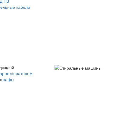
д ТВ
ельные кабели
одеждой
парогенератором
 шкафы