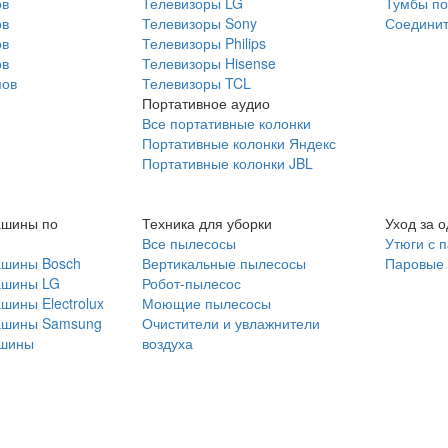
ов
Телевизоры LG
Тумбы по
ов
Телевизоры Sony
Соединит
ов
Телевизоры Philips
ов
Телевизоры Hisense
мов
Телевизоры TCL
Портативное аудио
Все портативные колонки
Портативные колонки Яндекс
Портативные колонки JBL
ашины по
Техника для уборки
Уход за 
Все пылесосы
Утюги с 
ашины Bosch
Вертикальные пылесосы
Паровые
ашины LG
Робот-пылесос
шины Electrolux
Моющие пылесосы
ашины Samsung
Очистители и увлажнители
шины
воздуха