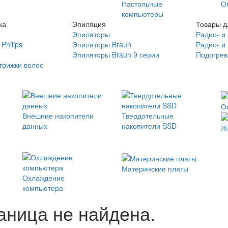
Настольные
О
компьютеры
ка
Эпиляция
Товары д
Эпиляторы
Радио- и
Philips
Эпиляторы Braun
Радио- и
Эпиляторы Braun 9 серии
Подогрев
трижки волос
О
Внешние накопители
Твердотельные
данных
накопители SSD
Ж
Материнские платы
Охлаждение
компьютера
ница не найдена.