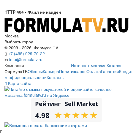
HTTP 404 - Файл не найден
Москва
Выбрать город
© 2009 - 2026. Формула TV
+7 (495) 929-70-22
info@formulatv.ru
Компания
Интернет-магазин
Каталог
ФормулаТВ
Обзоры
Карьера
Политика
товаров
Оплата
Гарантия
Кредит
конфиденциальности
Контакты
Карта сайта
Рейтинг
Sell Market
★
★
★
★
★
★
★
★
★
★
4.98