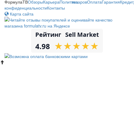
ФормулаТВ
Обзоры
Карьера
Политика
товаров
Оплата
Гарантия
Кредит
конфиденциальности
Контакты
Карта сайта
Рейтинг
Sell Market
★
★
★
★
★
★
★
★
★
★
4.98