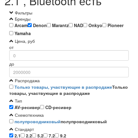
2.1 , Bluetooth есть
Фильтры
Бренды
Arcam
Denon
Marantz
NAD
Onkyo
Pioneer
Yamaha
Цена, руб
от
до
Распродажа
Только товары, участвующие в распродаже
Только
товары, участвующие в распродаже
Тип
AV-ресивер
CD-ресивер
Схемотехника
полупроводниковый
полупроводниковый
Стандарт
2.1
2.2
5.2
7.2
9.2