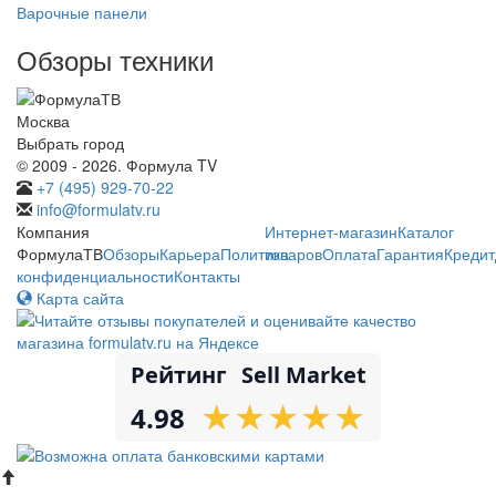
Варочные панели
Обзоры техники
Москва
Выбрать город
© 2009 - 2026. Формула TV
+7 (495) 929-70-22
info@formulatv.ru
Компания
Интернет-магазин
Каталог
ФормулаТВ
Обзоры
Карьера
Политика
товаров
Оплата
Гарантия
Кредит
конфиденциальности
Контакты
Карта сайта
Рейтинг
Sell Market
★
★
★
★
★
★
★
★
★
★
4.98