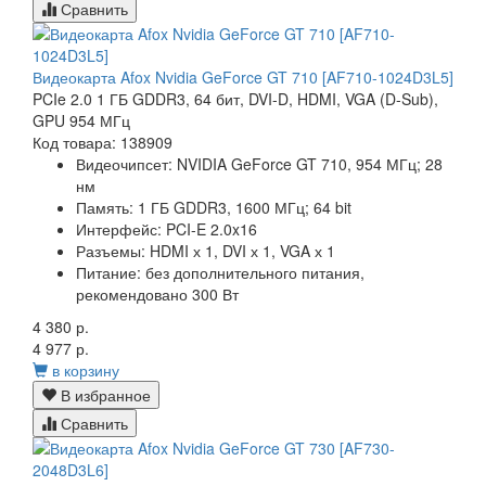
Сравнить
Видеокарта Afox Nvidia GeForce GT 710 [AF710-1024D3L5]
PCIe 2.0 1 ГБ GDDR3, 64 бит, DVI-D, HDMI, VGA (D-Sub),
GPU 954 МГц
Код товара: 138909
Видеочипсет:
NVIDIA GeForce GT 710, 954 МГц; 28
нм
Память:
1 ГБ GDDR3, 1600 МГц; 64 bit
Интерфейс:
PCI-E 2.0x16
Разъемы:
HDMI х 1, DVI х 1, VGA х 1
Питание:
без дополнительного питания,
рекомендовано 300 Вт
4 380 р.
4 977 р.
в корзину
В избранное
Сравнить