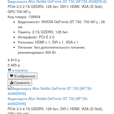
Видеокарта Afox Nvidia GeForce GT 730 [AF730-2048D3L6]
PCIe 2.0 2 ГБ GDDR3, 128 бит, DVI-I, HDMI, VGA (D-Sub),
GPU 700 МГц
Код товара: 138904
Видеочипсет:
NVIDIA GeForce GT 730, 700 МГц ; 28
нм
Память:
2 ГБ GDDR3, 128 бит
Интерфейс:
PCI-E 2.0
Разъемы:
HDMI х 1, DVI х 1, VGA х 1
Питание:
без дополнительного питания,
рекомендовано 300 Вт
4 810 р.
5 465 р.
в корзину
В избранное
Сравнить
Видеокарта Afox Nvidia GeForce GT 730 [AF730-
4096D5H5]
PCIe 2.0 4 ГБ GDDR5, 128 бит, DVI-I, HDMI, VGA (D-Sub),
GPU 700 МГц