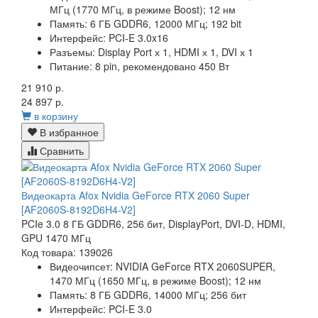
МГц (1770 МГц, в режиме Boost); 12 нм
Память:
6 ГБ GDDR6, 12000 МГц; 192 bit
Интерфейс:
PCI-E 3.0x16
Разъемы:
Display Port х 1, HDMI х 1, DVI х 1
Питание:
8 pin, рекомендовано 450 Вт
21 910 р.
24 897 р.
в корзину
В избранное
Сравнить
Видеокарта Afox Nvidia GeForce RTX 2060 Super
[AF2060S-8192D6H4-V2]
PCIe 3.0 8 ГБ GDDR6, 256 бит, DisplayPort, DVI-D, HDMI,
GPU 1470 МГц
Код товара: 139026
Видеочипсет:
NVIDIA GeForce RTX 2060SUPER,
1470 МГц (1650 МГц, в режиме Boost); 12 нм
Память:
8 ГБ GDDR6, 14000 МГц; 256 бит
Интерфейс:
PCI-E 3.0