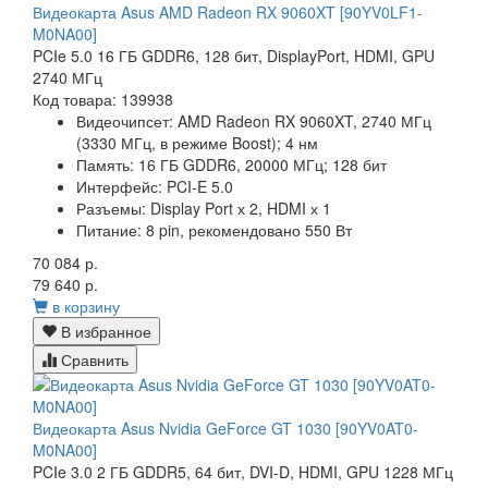
Видеокарта Asus AMD Radeon RX 9060XT [90YV0LF1-
M0NA00]
PCIe 5.0 16 ГБ GDDR6, 128 бит, DisplayPort, HDMI, GPU
2740 МГц
Код товара: 139938
Видеочипсет:
AMD Radeon RX 9060XT,
2740
МГц
(
3330
МГц, в режиме Boost); 4 нм
Память:
16 ГБ GDDR6, 20000 МГц; 128 бит
Интерфейс:
PCI-E 5.0
Разъемы:
Display Port х 2, HDMI х 1
Питание:
8 pin, рекомендовано 550 Вт
70 084 р.
79 640 р.
в корзину
В избранное
Сравнить
Видеокарта Asus Nvidia GeForce GT 1030 [90YV0AT0-
M0NA00]
PCIe 3.0 2 ГБ GDDR5, 64 бит, DVI-D, HDMI, GPU 1228 МГц