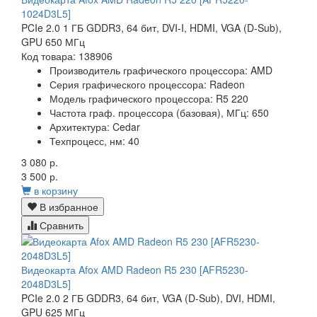
1024D3L5]
PCIe 2.0 1 ГБ GDDR3, 64 бит, DVI-I, HDMI, VGA (D-Sub),
GPU 650 МГц
Код товара: 138906
Производитель графического процессора:
AMD
Серия графического процессора:
Radeon
Модель графического процессора:
R5 220
Частота граф. процессора (базовая), МГц:
650
Архитектура:
Cedar
Техпроцесс, нм:
40
3 080 р.
3 500 р.
в корзину
В избранное
Сравнить
Видеокарта Afox AMD Radeon R5 230 [AFR5230-
2048D3L5]
PCIe 2.0 2 ГБ GDDR3, 64 бит, VGA (D-Sub), DVI, HDMI,
GPU 625 МГц