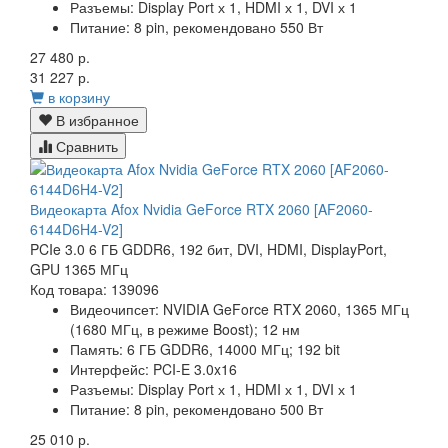
Разъемы:
Display Port х 1, HDMI х 1, DVI х 1
Питание:
8 pin, рекомендовано 550 Вт
27 480 р.
31 227 р.
в корзину
В избранное
Сравнить
Видеокарта Afox Nvidia GeForce RTX 2060 [AF2060-
6144D6H4-V2]
PCIe 3.0 6 ГБ GDDR6, 192 бит, DVI, HDMI, DisplayPort,
GPU 1365 МГц
Код товара: 139096
Видеочипсет:
NVIDIA GeForce RTX 2060, 1365 МГц
(1680 МГц, в режиме Boost); 12 нм
Память:
6 ГБ GDDR6, 14000 МГц; 192 bit
Интерфейс:
PCI-E 3.0x16
Разъемы:
Display Port х 1, HDMI х 1, DVI х 1
Питание:
8 pin, рекомендовано 500 Вт
25 010 р.