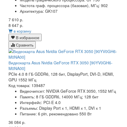
Частота граф. процессора (базовая), МГц:
902
Архитектура:
GK107
7 610 р.
8 647 р.
в корзину
В избранное
Сравнить
Видеокарта Asus Nvidia GeForce RTX 3050 [90YV0GH6-
M0NA00]
PCIe 4.0 8 ГБ GDDR6, 128 бит, DisplayPort, DVI-D, HDMI,
GPU 1552 МГц
Код товара: 139487
Видеочипсет:
NVIDIA GeForce RTX 3050,
1552 МГц
Память:
8 ГБ GDDR6, 14000 МГц; 128 бит
Интерфейс:
PCI-E 4.0
Разъемы:
Display Port х 1, HDMI х 1, DVI х 1
Питание:
6 pin, рекомендовано 550 Вт
36 084 р.