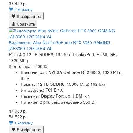
28 420 р.
в корзину
В избранное
Сравнить
Видеокарта Afox Nvidia GeForce RTX 3060 GAMING
[AF3060-12GD6H4-V4]
PCIe 4.0 12 ГБ GDDR6, 192 бит, DisplayPort, HDMI, GPU
1320 МГц
Код товара: 140035
Видеочипсет:
NVIDIA GeForce RTX 3060,
1320
МГц
;
8 нм
Память:
12 ГБ GDDR6, 15000 МГц; 192 бит
Интерфейс:
PCI-E 4.0
Разъемы:
Display Port х 3, HDMI х 1
Питание:
8 pin, рекомендовано 550 Вт
47 980 р.
54 522 р.
в корзину
В избранное