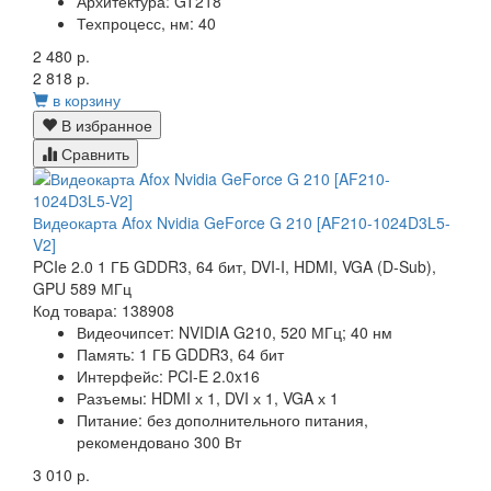
Архитектура:
GT218
Техпроцесс, нм:
40
2 480 р.
2 818 р.
в корзину
В избранное
Сравнить
Видеокарта Afox Nvidia GeForce G 210 [AF210-1024D3L5-
V2]
PCIe 2.0 1 ГБ GDDR3, 64 бит, DVI-I, HDMI, VGA (D-Sub),
GPU 589 МГц
Код товара: 138908
Видеочипсет:
NVIDIA G210, 520 МГц; 40 нм
Память:
1 ГБ
GDDR3
, 64 бит
Интерфейс:
PCI-E 2.0x16
Разъемы:
HDMI х 1, DVI х 1, VGA х 1
Питание:
без дополнительного питания,
рекомендовано 300 Вт
3 010 р.