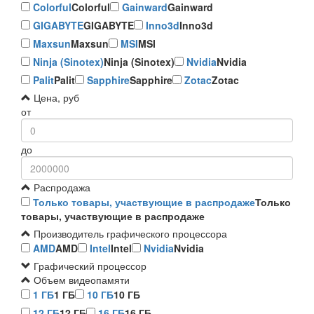
Colorful
Colorful
Gainward
Gainward
GIGABYTE
GIGABYTE
Inno3d
Inno3d
Maxsun
Maxsun
MSI
MSI
Ninja (Sinotex)
Ninja (Sinotex)
Nvidia
Nvidia
Palit
Palit
Sapphire
Sapphire
Zotac
Zotac
Цена, руб
от
до
Распродажа
Только товары, участвующие в распродаже
Только
товары, участвующие в распродаже
Производитель графического процессора
AMD
AMD
Intel
Intel
Nvidia
Nvidia
Графический процессор
Объем видеопамяти
1 ГБ
1 ГБ
10 ГБ
10 ГБ
12 ГБ
12 ГБ
16 ГБ
16 ГБ