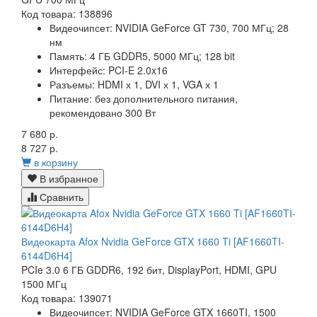
Код товара: 138896
Видеочипсет:
NVIDIA GeForce GT 730, 700 МГц; 28
нм
Память:
4 ГБ GDDR5, 5000 МГц; 128 bit
Интерфейс:
PCI-E 2.0x16
Разъемы:
HDMI х 1, DVI х 1, VGA х 1
Питание:
без дополнительного питания,
рекомендовано 300 Вт
7 680 р.
8 727 р.
в корзину
В избранное
Сравнить
Видеокарта Afox Nvidia GeForce GTX 1660 Ti [AF1660TI-
6144D6H4]
PCIe 3.0 6 ГБ GDDR6, 192 бит, DisplayPort, HDMI, GPU
1500 МГц
Код товара: 139071
Видеочипсет:
NVIDIA GeForce GTX 1660TI, 1500