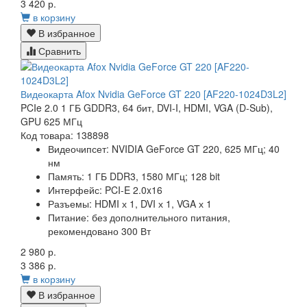
3 420 р.
в корзину
В избранное
Сравнить
Видеокарта Afox Nvidia GeForce GT 220 [AF220-1024D3L2]
PCIe 2.0 1 ГБ GDDR3, 64 бит, DVI-I, HDMI, VGA (D-Sub),
GPU 625 МГц
Код товара: 138898
Видеочипсет:
NVIDIA GeForce GT 220, 625 МГц; 40
нм
Память:
1 ГБ DDR3, 1580 МГц; 128 bit
Интерфейс:
PCI-E 2.0x16
Разъемы:
HDMI х 1, DVI х 1, VGA х 1
Питание:
без дополнительного питания,
рекомендовано 300 Вт
2 980 р.
3 386 р.
в корзину
В избранное