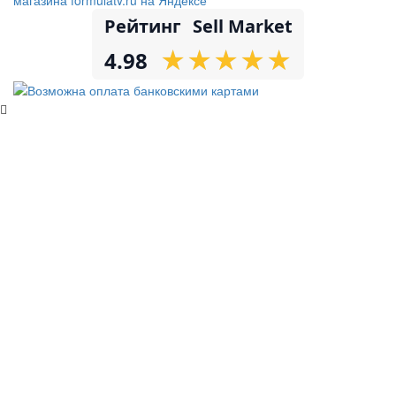
Рейтинг
Sell Market
★
★
★
★
★
★
★
★
★
★
4.98