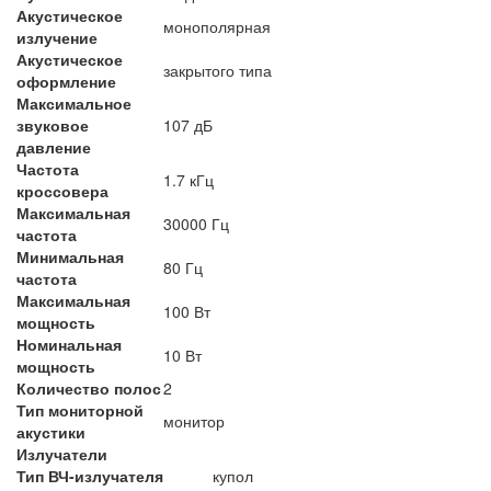
Акустическое
монополярная
излучение
Акустическое
закрытого типа
оформление
Максимальное
звуковое
107 дБ
давление
Частота
1.7 кГц
кроссовера
Максимальная
30000 Гц
частота
Минимальная
80 Гц
частота
Максимальная
100 Вт
мощность
Номинальная
10 Вт
мощность
Количество полос
2
Тип мониторной
монитор
акустики
Излучатели
Тип ВЧ-излучателя
купол