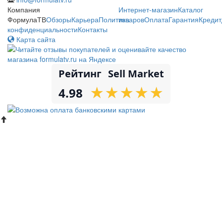
Компания
Интернет-магазин
Каталог
ФормулаТВ
Обзоры
Карьера
Политика
товаров
Оплата
Гарантия
Кредит
конфиденциальности
Контакты
Карта сайта
Рейтинг
Sell Market
★
★
★
★
★
★
★
★
★
★
4.98