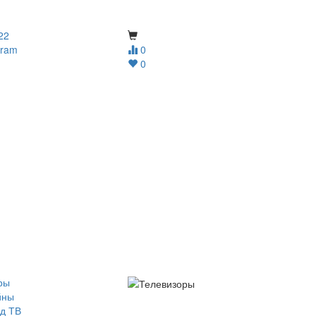
22
gram
0
0
ры
йны
д ТВ