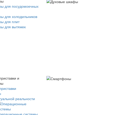
ры
ры для посудомоечных
ры для холодильников
ры для плит
ры для вытяжек
приставки и
ры
приставки
ы
туальной реальности
перационные системы