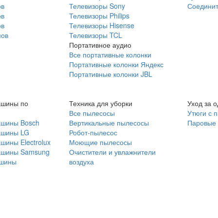
ов
Телевизоры Sony
Соединит
ов
Телевизоры Philips
ов
Телевизоры Hisense
мов
Телевизоры TCL
Портативное аудио
Все портативные колонки
Портативные колонки Яндекс
Портативные колонки JBL
ашины по
Техника для уборки
Уход за 
Все пылесосы
Утюги с 
ашины Bosch
Вертикальные пылесосы
Паровые
ашины LG
Робот-пылесос
шины Electrolux
Моющие пылесосы
ашины Samsung
Очистители и увлажнители
шины
воздуха