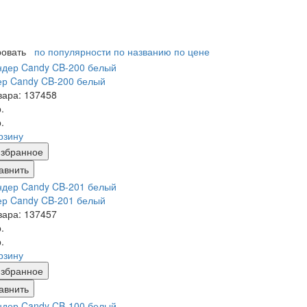
ровать
по популярности
по названию
по цене
ер Candy CB-200 белый
вара: 137458
.
.
рзину
збранное
авнить
ер Candy CB-201 белый
вара: 137457
.
.
рзину
збранное
авнить