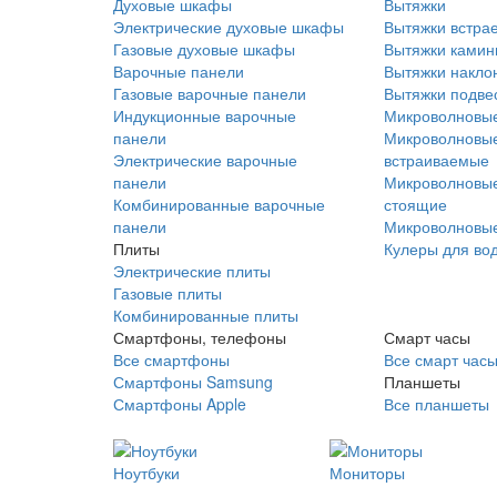
Духовые шкафы
Вытяжки
Электрические духовые шкафы
Вытяжки встра
Газовые духовые шкафы
Вытяжки ками
Варочные панели
Вытяжки накло
Газовые варочные панели
Вытяжки подве
Индукционные варочные
Микроволновые
панели
Микроволновые
Электрические варочные
встраиваемые
панели
Микроволновые
Комбинированные варочные
стоящие
панели
Микроволновые
Плиты
Кулеры для во
Электрические плиты
Газовые плиты
Комбинированные плиты
Смартфоны, телефоны
Смарт часы
Все смартфоны
Все смарт час
Смартфоны Samsung
Планшеты
Смартфоны Apple
Все планшеты
Ноутбуки
Мониторы