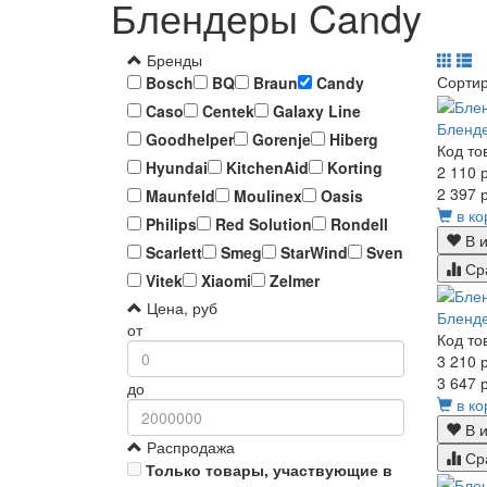
Блендеры Candy
Бренды
Сорти
Bosch
BQ
Braun
Candy
Caso
Centek
Galaxy Line
Бленд
Goodhelper
Gorenje
Hiberg
Код то
Hyundai
KitchenAid
Korting
2 110 р
2 397 р
Maunfeld
Moulinex
Oasis
в ко
Philips
Red Solution
Rondell
В и
Scarlett
Smeg
StarWind
Sven
Ср
Vitek
Xiaomi
Zelmer
Цена, руб
Бленд
от
Код то
3 210 р
3 647 р
до
в ко
В и
Распродажа
Ср
Только товары, участвующие в