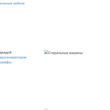
ельные кабели
одеждой
парогенератором
 шкафы