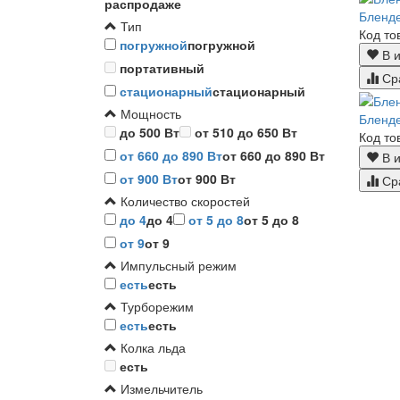
распродаже
Бленд
Тип
Код то
погружной
погружной
В и
портативный
Ср
стационарный
стационарный
Мощность
Бленд
до 500 Вт
от 510 до 650 Вт
Код то
от 660 до 890 Вт
от 660 до 890 Вт
В и
от 900 Вт
от 900 Вт
Ср
Количество скоростей
до 4
до 4
от 5 до 8
от 5 до 8
от 9
от 9
Импульсный режим
есть
есть
Турборежим
есть
есть
Колка льда
есть
Измельчитель