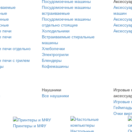
Посудомоечные машины
Аксессуа
еваемые
Посудомоечные машины
Аксессуа
нные
встраиваемые
машин
нные
Посудомоечные машины
Аксессуа
сные
отдельно стоящие
Аксессуа
 печи
Холодильники
Аксессуа
 печи
Встраиваемые стиральные
машины
 печи отдельно
Хлебопечки
Электрогрили
 печи с грилем
Блендеры
ды
Кофемашины
Наушники
Игровые 
ы
Все наушники
аксессуа
Игровые 
Геймпад
Очки вир
Принтеры и МФУ
Настольные
О