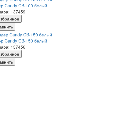
ер Candy CB-100 белый
вара: 137459
збранное
авнить
ер Candy CB-150 белый
вара: 137456
збранное
авнить