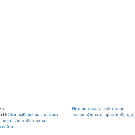
ия
Интернет-магазин
Каталог
аТВ
Обзоры
Карьера
Политика
товаров
Оплата
Гарантия
Кредит
енциальности
Контакты
 сайта