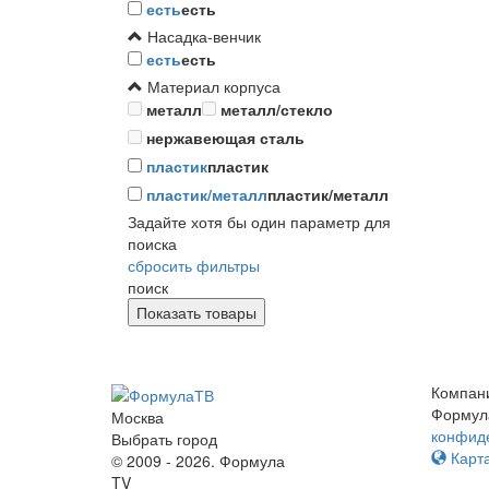
есть
есть
Насадка-венчик
есть
есть
Материал корпуса
металл
металл/стекло
нержавеющая сталь
пластик
пластик
пластик/металл
пластик/металл
Задайте хотя бы один параметр для
поиска
сбросить фильтры
поиск
Компан
Формул
Москва
конфид
Выбрать город
Карта
© 2009 - 2026. Формула
TV