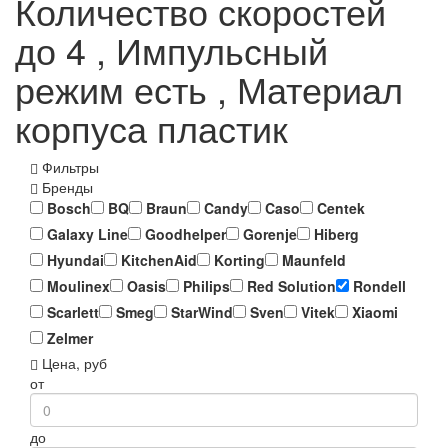
Количество скоростей
до 4 , Импульсный
режим есть , Материал
корпуса пластик
Фильтры
Бренды
Bosch
BQ
Braun
Candy
Caso
Centek
Galaxy Line
Goodhelper
Gorenje
Hiberg
Hyundai
KitchenAid
Korting
Maunfeld
Moulinex
Oasis
Philips
Red Solution
Rondell
Scarlett
Smeg
StarWind
Sven
Vitek
Xiaomi
Zelmer
Цена, руб
от
до