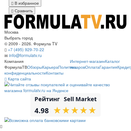
В избранное
Сравнить
Москва
Выбрать город
© 2009 - 2026. Формула TV
+7 (495) 929-70-22
info@formulatv.ru
Компания
Интернет-магазин
Каталог
ФормулаТВ
Обзоры
Карьера
Политика
товаров
Оплата
Гарантия
Кредит
конфиденциальности
Контакты
Карта сайта
Рейтинг
Sell Market
★
★
★
★
★
★
★
★
★
★
4.98