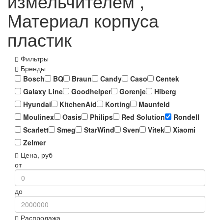
измельчителем ,
Материал корпуса
пластик
Фильтры
Бренды
Bosch
BQ
Braun
Candy
Caso
Centek
Galaxy Line
Goodhelper
Gorenje
Hiberg
Hyundai
KitchenAid
Korting
Maunfeld
Moulinex
Oasis
Philips
Red Solution
Rondell
Scarlett
Smeg
StarWind
Sven
Vitek
Xiaomi
Zelmer
Цена, руб
от
до
Распродажа