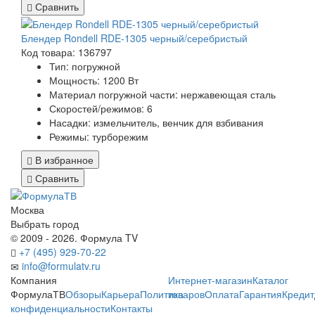
Сравнить
Блендер Rondell RDE-1305 черный/серебристый
Код товара: 136797
Тип:
погружной
Мощность:
1200 Вт
Материал погружной части:
нержавеющая сталь
Скоростей/режимов:
6
Насадки:
измельчитель, венчик для взбивания
Режимы:
турборежим
В избранное
Сравнить
Москва
Выбрать город
© 2009 - 2026. Формула TV
+7 (495) 929-70-22
info@formulatv.ru
Компания
Интернет-магазин
Каталог
ФормулаТВ
Обзоры
Карьера
Политика
товаров
Оплата
Гарантия
Кредит
конфиденциальности
Контакты