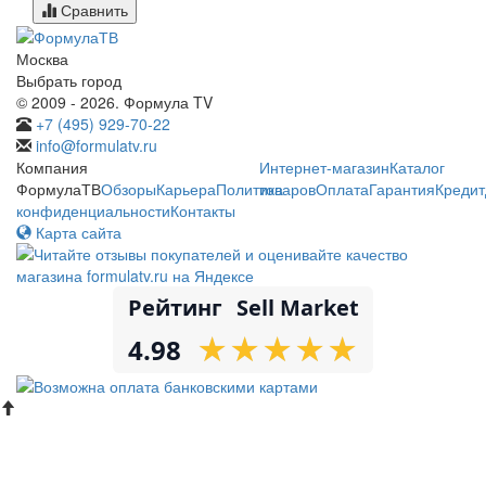
Сравнить
Москва
Выбрать город
© 2009 - 2026. Формула TV
+7 (495) 929-70-22
info@formulatv.ru
Компания
Интернет-магазин
Каталог
ФормулаТВ
Обзоры
Карьера
Политика
товаров
Оплата
Гарантия
Кредит
конфиденциальности
Контакты
Карта сайта
Рейтинг
Sell Market
★
★
★
★
★
★
★
★
★
★
4.98