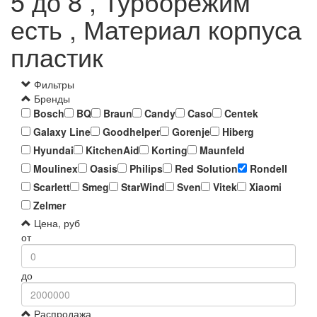
5 до 8 , Турборежим
есть , Материал корпуса
пластик
Фильтры
Бренды
Bosch
BQ
Braun
Candy
Caso
Centek
Galaxy Line
Goodhelper
Gorenje
Hiberg
Hyundai
KitchenAid
Korting
Maunfeld
Moulinex
Oasis
Philips
Red Solution
Rondell
Scarlett
Smeg
StarWind
Sven
Vitek
Xiaomi
Zelmer
Цена, руб
от
до
Распродажа