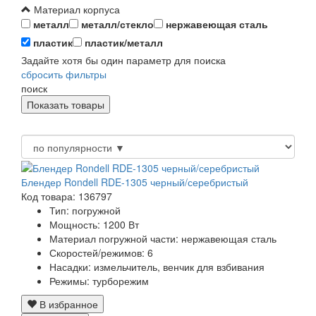
Материал корпуса
металл
металл/стекло
нержавеющая сталь
пластик
пластик/металл
Задайте хотя бы один параметр для поиска
сбросить фильтры
поиск
Блендер Rondell RDE-1305 черный/серебристый
Код товара: 136797
Тип:
погружной
Мощность:
1200 Вт
Материал погружной части:
нержавеющая сталь
Скоростей/режимов:
6
Насадки:
измельчитель, венчик для взбивания
Режимы:
турборежим
В избранное