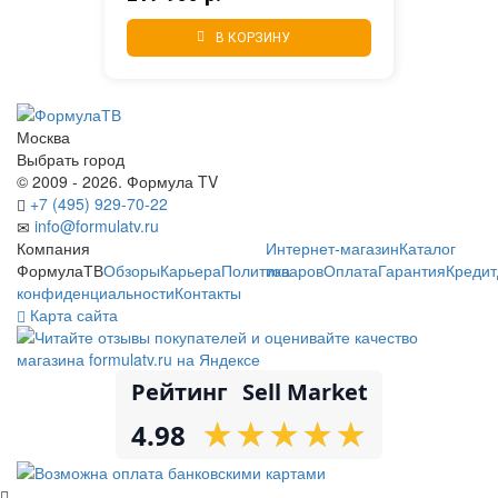
В КОРЗИНУ
Москва
Выбрать город
© 2009 - 2026. Формула TV
+7 (495) 929-70-22
info@formulatv.ru
Компания
Интернет-магазин
Каталог
ФормулаТВ
Обзоры
Карьера
Политика
товаров
Оплата
Гарантия
Кредит
конфиденциальности
Контакты
Карта сайта
Рейтинг
Sell Market
★
★
★
★
★
★
★
★
★
★
4.98