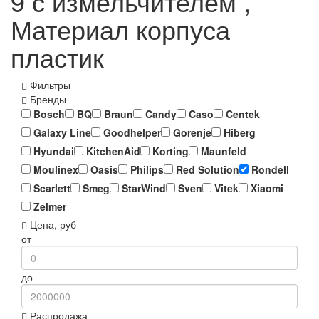
9 с измельчителем ,
Материал корпуса
пластик
Фильтры
Бренды
Bosch
BQ
Braun
Candy
Caso
Centek
Galaxy Line
Goodhelper
Gorenje
Hiberg
Hyundai
KitchenAid
Korting
Maunfeld
Moulinex
Oasis
Philips
Red Solution
Rondell
Scarlett
Smeg
StarWind
Sven
Vitek
Xiaomi
Zelmer
Цена, руб
от
до
Распродажа