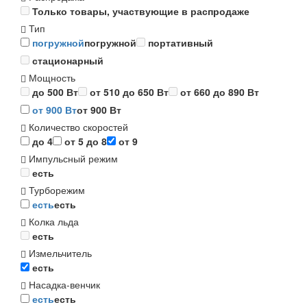
Только товары, участвующие в распродаже
Тип
погружной
погружной
портативный
стационарный
Мощность
до 500 Вт
от 510 до 650 Вт
от 660 до 890 Вт
от 900 Вт
от 900 Вт
Количество скоростей
до 4
от 5 до 8
от 9
Импульсный режим
есть
Турборежим
есть
есть
Колка льда
есть
Измельчитель
есть
Насадка-венчик
есть
есть