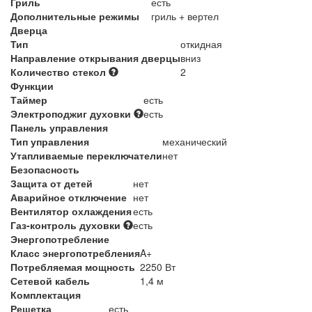
Гриль
есть
Дополнительные режимы
гриль + вертел
Дверца
Тип
откидная
Направление открывания дверцы
вниз
Количество стекол
2
Функции
Таймер
есть
Электроподжиг духовки
есть
Панель управления
Тип управления
механический
Утапливаемые переключатели
нет
Безопасность
Защита от детей
нет
Аварийное отключение
нет
Вентилятор охлаждения
есть
Газ-контроль духовки
есть
Энергопотребление
Класс энергопотребления
A+
Потребляемая мощность
2250 Вт
Сетевой кабель
1,4 м
Комплектация
Решетка
есть