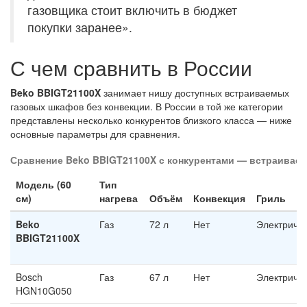
газовщика стоит включить в бюджет
покупки заранее».
С чем сравнить в России
Beko BBIGT21100X
занимает нишу доступных встраиваемых
газовых шкафов без конвекции. В России в той же категории
представлены несколько конкурентов близкого класса — ниже
основные параметры для сравнения.
Сравнение Beko BBIGT21100X с конкурентами — встраивае
Модель (60
Тип
см)
нагрева
Объём
Конвекция
Гриль
Beko
Газ
72 л
Нет
Электриче
BBIGT21100X
Bosch
Газ
67 л
Нет
Электриче
HGN10G050