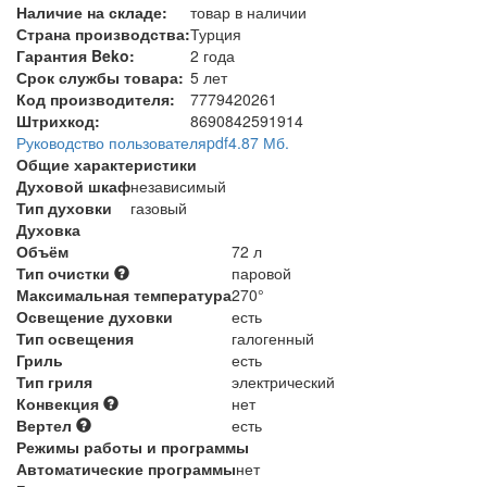
Наличие на складе:
товар в наличии
Страна производства:
Турция
Гарантия Beko:
2 года
Срок службы товара:
5 лет
Код производителя:
7779420261
Штрихкод:
8690842591914
Руководство пользователя
pdf
4.87 Мб.
Общие характеристики
Духовой шкаф
независимый
Тип духовки
газовый
Духовка
Объём
72 л
Тип очистки
паровой
Максимальная температура
270°
Освещение духовки
есть
Тип освещения
галогенный
Гриль
есть
Тип гриля
электрический
Конвекция
нет
Вертел
есть
Режимы работы и программы
Автоматические программы
нет