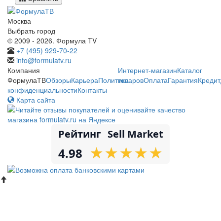
Москва
Выбрать город
© 2009 - 2026. Формула TV
+7 (495) 929-70-22
info@formulatv.ru
Компания
Интернет-магазин
Каталог
ФормулаТВ
Обзоры
Карьера
Политика
товаров
Оплата
Гарантия
Кредит
конфиденциальности
Контакты
Карта сайта
Рейтинг
Sell Market
★
★
★
★
★
★
★
★
★
★
4.98