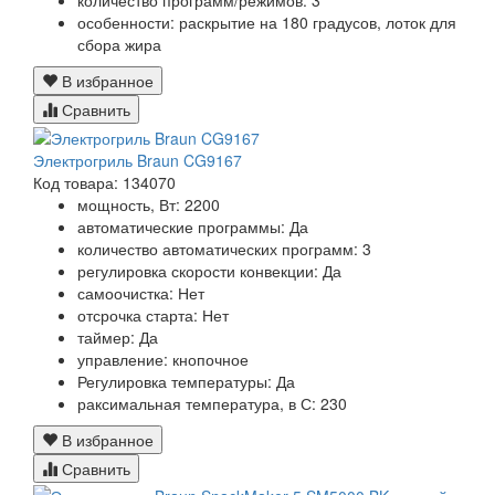
количество программ/режимов:
3
особенности:
раскрытие на 180 градусов, лоток для
сбора жира
В избранное
Сравнить
Электрогриль Braun CG9167
Код товара: 134070
мощность, Вт:
2200
автоматические программы:
Да
количество автоматических программ:
3
регулировка скорости конвекции:
Да
самоочистка:
Нет
отсрочка старта:
Нет
таймер:
Да
управление:
кнопочное
Регулировка температуры:
Да
раксимальная температура, в С:
230
В избранное
Сравнить