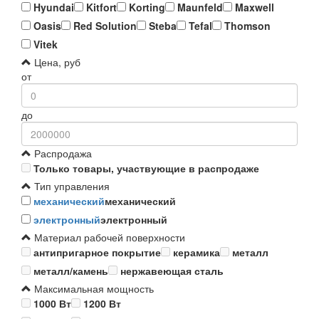
Hyundai
Kitfort
Korting
Maunfeld
Maxwell
Oasis
Red Solution
Steba
Tefal
Thomson
Vitek
Цена, руб
от
до
Распродажа
Только товары, участвующие в распродаже
Тип управления
механический
механический
электронный
электронный
Материал рабочей поверхности
антипригарное покрытие
керамика
металл
металл/камень
нержавеющая сталь
Максимальная мощность
1000 Вт
1200 Вт