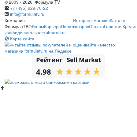
© 2009 - 2026. Формула TV
+7 (495) 929-70-22
info@formulatv.ru
Компания
Интернет-магазин
Каталог
ФормулаТВ
Обзоры
Карьера
Политика
товаров
Оплата
Гарантия
Кредит
конфиденциальности
Контакты
Карта сайта
Рейтинг
Sell Market
★
★
★
★
★
★
★
★
★
★
4.98