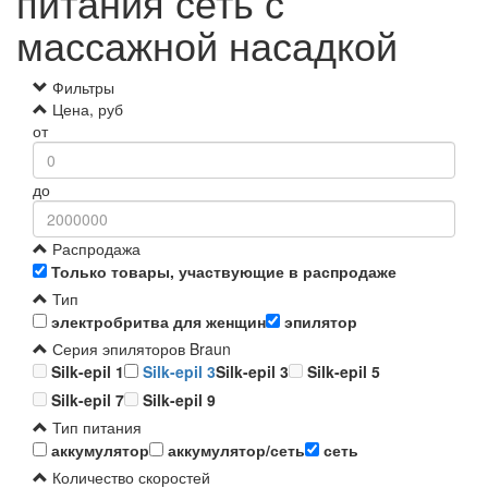
питания сеть с
массажной насадкой
Фильтры
Цена, руб
от
до
Распродажа
Только товары, участвующие в распродаже
Тип
электробритва для женщин
эпилятор
Серия эпиляторов Braun
Silk-epil 1
Silk-epil 3
Silk-epil 3
Silk-epil 5
Silk-epil 7
Silk-epil 9
Тип питания
аккумулятор
аккумулятор/сеть
сеть
Количество скоростей