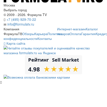
Москва
Выбрать город
© 2009 - 2026. Формула TV
+7 (495) 929-70-22
info@formulatv.ru
Компания
Интернет-магазин
Каталог
ФормулаТВ
Обзоры
Карьера
Политика
товаров
Оплата
Гарантия
Кредит
конфиденциальности
Контакты
Карта сайта
Рейтинг
Sell Market
★
★
★
★
★
★
★
★
★
★
4.98