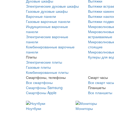
Духовые шкафы
Вытяжки
Электрические духовые шкафы
Вытяжки встра
Газовые духовые шкафы
Вытяжки ками
Варочные панели
Вытяжки накло
Газовые варочные панели
Вытяжки подве
Индукционные варочные
Микроволновые
панели
Микроволновые
Электрические варочные
встраиваемые
панели
Микроволновые
Комбинированные варочные
стоящие
панели
Микроволновые
Плиты
Кулеры для во
Электрические плиты
Газовые плиты
Комбинированные плиты
Смартфоны, телефоны
Смарт часы
Все смартфоны
Все смарт час
Смартфоны Samsung
Планшеты
Смартфоны Apple
Все планшеты
Ноутбуки
Мониторы