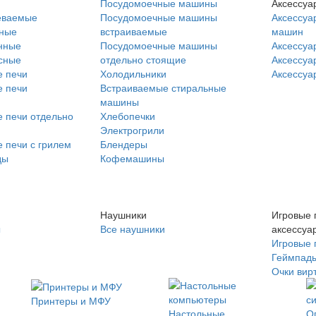
Посудомоечные машины
Аксессуа
еваемые
Посудомоечные машины
Аксессуа
нные
встраиваемые
машин
нные
Посудомоечные машины
Аксессуа
сные
отдельно стоящие
Аксессуа
 печи
Холодильники
Аксессуа
 печи
Встраиваемые стиральные
машины
 печи отдельно
Хлебопечки
Электрогрили
 печи с грилем
Блендеры
ды
Кофемашины
Наушники
Игровые 
ы
Все наушники
аксессуа
Игровые 
Геймпад
Очки вир
Принтеры и МФУ
Настольные
О