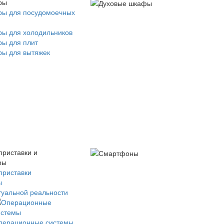
ры
ры для посудомоечных
ры для холодильников
ры для плит
ры для вытяжек
приставки и
ры
приставки
ы
туальной реальности
перационные системы