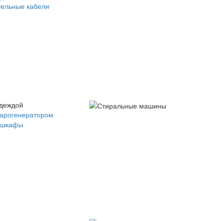
ельные кабели
одеждой
парогенератором
 шкафы