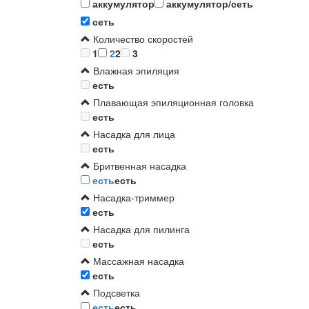
аккумулятор
аккумулятор/сеть
сеть
Количество скоростей
1
2
2
3
Влажная эпиляция
есть
Плавающая эпиляционная головка
есть
Насадка для лица
есть
Бритвенная насадка
есть
есть
Насадка-триммер
есть
Насадка для пилинга
есть
Массажная насадка
есть
Подсветка
есть
есть