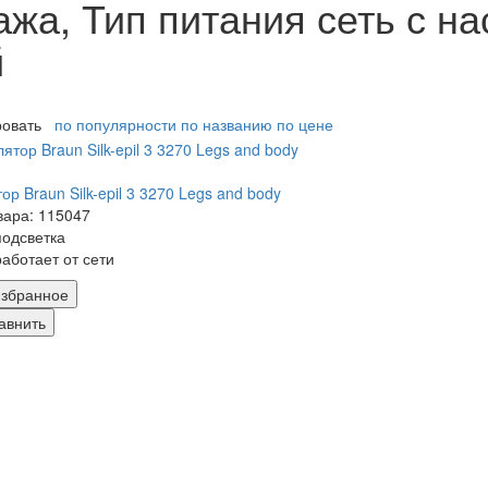
жа, Тип питания сеть с на
й
ровать
по популярности
по названию
по цене
ор Braun Silk-epil 3 3270 Legs and body
вара: 115047
подсветка
работает от сети
збранное
авнить