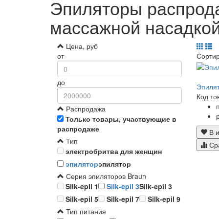
Эпиляторы распрода
массажной насадко
Цена, руб
от
Сорти
до
Эпилят
Код то
Распродажа
Только товары, участвующие в
распродаже
В и
Тип
Ср
электробритва для женщин
эпилятор
эпилятор
Серия эпиляторов Braun
Silk-epil 1
Silk-epil 3
Silk-epil 3
Silk-epil 5
Silk-epil 7
Silk-epil 9
Тип питания