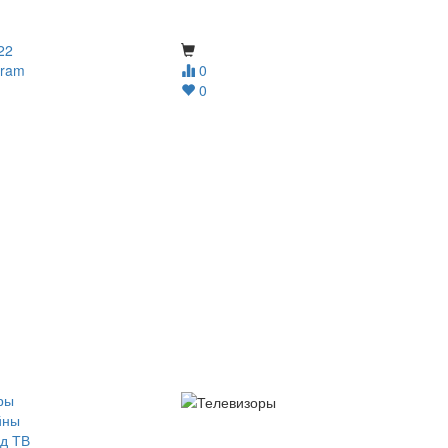
22
gram
0
0
ры
йны
д ТВ