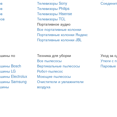
ов
Телевизоры Sony
Соединит
ов
Телевизоры Philips
ов
Телевизоры Hisense
мов
Телевизоры TCL
Портативное аудио
Все портативные колонки
Портативные колонки Яндекс
Портативные колонки JBL
ашины по
Техника для уборки
Уход за 
Все пылесосы
Утюги с 
ашины Bosch
Вертикальные пылесосы
Паровые
ашины LG
Робот-пылесос
шины Electrolux
Моющие пылесосы
ашины Samsung
Очистители и увлажнители
шины
воздуха