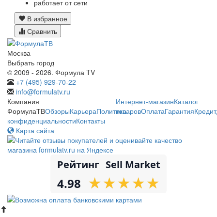
работает от сети
В избранное
Сравнить
Москва
Выбрать город
© 2009 - 2026. Формула TV
+7 (495) 929-70-22
info@formulatv.ru
Компания
Интернет-магазин
Каталог
ФормулаТВ
Обзоры
Карьера
Политика
товаров
Оплата
Гарантия
Кредит
конфиденциальности
Контакты
Карта сайта
Рейтинг
Sell Market
★
★
★
★
★
★
★
★
★
★
4.98