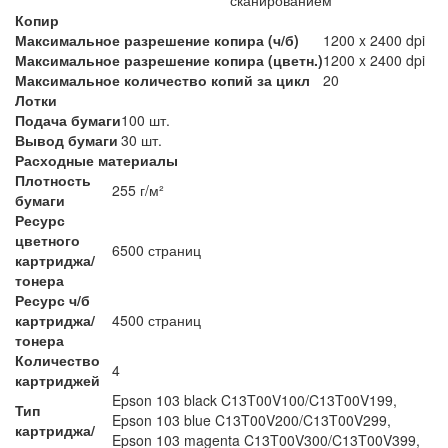
Копир
Максимальное разрешение копира (ч/б)
1200 x 2400 dpi
Максимальное разрешение копира (цветн.)
1200 x 2400 dpi
Максимальное количество копий за цикл
20
Лотки
Подача бумаги
100 шт.
Вывод бумаги
30 шт.
Расходные материалы
Плотность
255 г/м²
бумаги
Ресурс
цветного
6500 страниц
картриджа/
тонера
Ресурс ч/б
картриджа/
4500 страниц
тонера
Количество
4
картриджей
Epson 103 black C13T00V100/C13T00V199,
Тип
Epson 103 blue C13T00V200/C13T00V299,
картриджа/
Epson 103 magenta C13T00V300/C13T00V399,