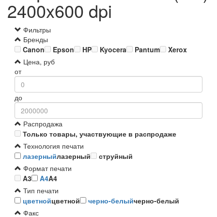
2400x600 dpi
Фильтры
Бренды
Canon
Epson
HP
Kyocera
Pantum
Xerox
Цена, руб
от
до
Распродажа
Только товары, участвующие в распродаже
Технология печати
лазерный
лазерный
струйный
Формат печати
A3
A4
A4
Тип печати
цветной
цветной
черно-белый
черно-белый
Факс