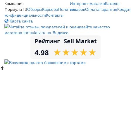
Компания
Интернет-магазин
Каталог
ФормулаТВ
Обзоры
Карьера
Политика
товаров
Оплата
Гарантия
Кредит
конфиденциальности
Контакты
Карта сайта
Рейтинг
Sell Market
★
★
★
★
★
★
★
★
★
★
4.98