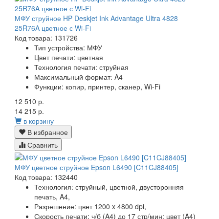
МФУ струйное HP Deskjet Ink Advantage Ultra 4828
25R76A цветное с Wi-Fi
Код товара: 131726
Тип устройства: МФУ
Цвет печати: цветная
Технология печати: струйная
Максимальный формат: A4
Функции: копир, принтер, сканер, Wi-Fi
12 510 р.
14 215 р.
в корзину
В избранное
Сравнить
МФУ цветное струйное Epson L6490 [C11CJ88405]
Код товара: 132440
Технология:
струйный, цветной, двусторонняя
печать, A4,
Разрешение:
цвет 1200 x 4800 dpi,
Скорость печати:
ч/б (A4) до 17 стр/мин; цвет (A4)