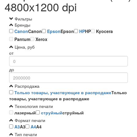
4800х1200 dpi
Фильтры
Бренды
Canon
Canon
Epson
Epson
HP
HP
Kyocera
Pantum
Xerox
Цена, руб
от
до
Распродажа
Только товары, участвующие в распродаже
Только
товары, участвующие в распродаже
Технология печати
лазерный
струйный
струйный
Формат печати
A3
A3
A4
A4
Тип печати