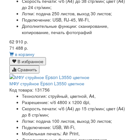
Скорость печати:
ч/б (A4) до 38 стр/мин; цвет (A4)
до 24 стр/мин;
Лотки:
подача 250 листов, выход 30 листов;
Подключение:
USB, RJ-45, Wi-Fi,
Дополнительные функции:
сканирование,
копирование, печать фотографий
62 910 р.
71 488 р.
в корзину
В избранное
Сравнить
МФУ струйное Epson L3550 цветное
Код товара: 131756
Технология:
струйный, цветной, A4,
Разрешение:
ч/б 4800 x 1200 dpi,
Скорость печати:
ч/б (A4) до 15 стр/мин; цвет (A4)
до 8 стр/мин;
Лотки:
подача 100 листов, выход 30 листов;
Подключение:
USB, Wi-Fi,
Мобильная печать:
Air Print,
Дополнительные функции:
сканирование,