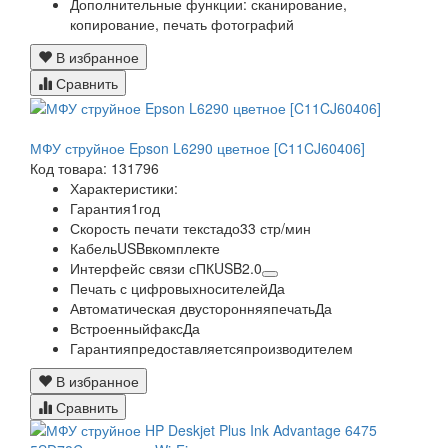
Дополнительные функции:
сканирование,
копирование, печать фотографий
В избранное
Сравнить
МФУ струйное Epson L6290 цветное [C11CJ60406]
Код товара: 131796
Характеристики:
Гарантия
1
год
Скорость печати текста
до
33 стр/мин
Кабель
USB
в
комплекте
Интерфейс связи с
ПК
USB
2.0
Печать с цифровых
носителей
Да
Автоматическая двусторонняя
печать
Да
Встроенный
факс
Да
Гарантия
предоставляется
производителем
В избранное
Сравнить