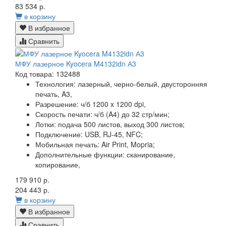
83 534 р.
в корзину
В избранное
Сравнить
МФУ лазерное Kyocera M4132idn А3
Код товара: 132488
Технология:
лазерный, черно-белый, двусторонняя
печать, A3,
Разрешение:
ч/б 1200 x 1200 dpi,
Скорость печати:
ч/б (A4) до 32 стр/мин;
Лотки:
подача 500 листов, выход 300 листов;
Подключение:
USB, RJ-45, NFC;
Мобильная печать:
Air Print, Mopria;
Дополнительные функции:
сканирование,
копирование,
179 910 р.
204 443 р.
в корзину
В избранное
Сравнить