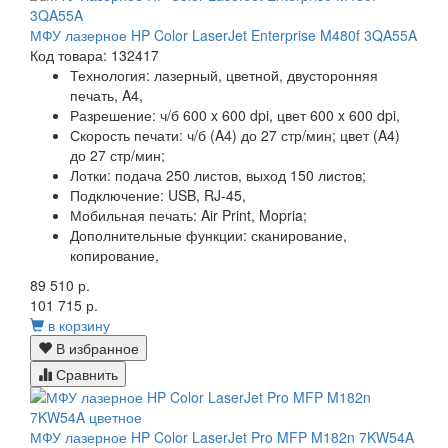
МФУ лазерное HP Color LaserJet Enterprise M480f 3QA55A
Код товара: 132417
Технология:
лазерный, цветной, двусторонняя
печать, A4,
Разрешение:
ч/б 600 x 600 dpi, цвет 600 x 600 dpi,
Скорость печати:
ч/б (A4) до 27 стр/мин; цвет (A4)
до 27 стр/мин;
Лотки:
подача 250 листов, выход 150 листов;
Подключение:
USB, RJ-45,
Мобильная печать:
Air Print, Mopria;
Дополнительные функции:
сканирование,
копирование,
89 510 р.
101 715 р.
в корзину
В избранное
Сравнить
МФУ лазерное HP Color LaserJet Pro MFP M182n 7KW54A