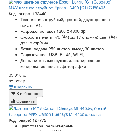
МФУ цветное струйное Epson L6490 [C11CJ88405]
Код товара: 132440
Технология:
струйный, цветной, двусторонняя
печать, A4,
Разрешение:
цвет 1200 x 4800 dpi,
Скорость печати:
ч/б (A4) до 17 стр/мин; цвет (A4)
до 9.5 стр/мин;
Лотки:
подача 250 листов, выход 30 листов;
Подключение:
USB, RJ-45, Wi-Fi,
Дополнительные функции:
сканирование,
копирование, печать фотографий
39 910 р.
45 352 р.
в корзину
В избранное
Сравнить
Лазерное МФУ Canon i-Sensys MF445dw, белый
Код товара: 127772
цвет товара: белый/черный