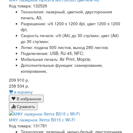
Код товара: 132526
Технология:
лазерный, цветной, двусторонняя
печать, A3,
Разрешение:
ч/б 1200 x 1200 dpi, цвет 1200 x 1200
dpi,
Скорость печати:
ч/б (A4) до 30 стр/мин; цвет (A4)
до 30 стр/мин;
Лотки:
подача 500 листов, выход 280 листов;
Подключение:
USB, RJ-45, NFC;
Мобильная печать:
Air Print, Mopria;
Дополнительные функции:
сканирование,
копирование,
209 910 р.
238 534 р.
в корзину
В избранное
Сравнить
МФУ лазерное Xerox B315 с Wi-Fi
Код товара: 131781
Технология:
лазерный, черно-белый, двусторонняя