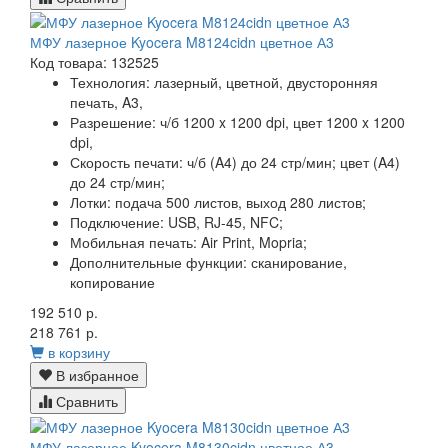
МФУ лазерное Kyocera M8124cidn цветное А3
Код товара: 132525
Технология:
лазерный, цветной, двусторонняя
печать, A3,
Разрешение:
ч/б 1200 x 1200 dpi, цвет 1200 x 1200
dpi,
Скорость печати:
ч/б (A4) до 24 стр/мин; цвет (A4)
до 24 стр/мин;
Лотки:
подача 500 листов, выход 280 листов;
Подключение:
USB, RJ-45, NFC;
Мобильная печать:
Air Print, Mopria;
Дополнительные функции:
сканирование,
копирование
192 510 р.
218 761 р.
в корзину
В избранное
Сравнить
МФУ лазерное Kyocera M8130cidn цветное А3