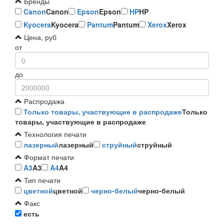
Бренды
Canon
Canon
Epson
Epson
HP
HP
Kyocera
Kyocera
Pantum
Pantum
Xerox
Xerox
Цена, руб
от
до
Распродажа
Только товары, участвующие в распродаже
Только
товары, участвующие в распродаже
Технология печати
лазерный
лазерный
струйный
струйный
Формат печати
A3
A3
A4
A4
Тип печати
цветной
цветной
черно-белый
черно-белый
Факс
есть