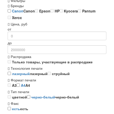
Фильтры
Бренды
Canon
Canon
Epson
HP
Kyocera
Pantum
Xerox
Цена, руб
от
до
Распродажа
Только товары, участвующие в распродаже
Технология печати
лазерный
лазерный
струйный
Формат печати
A3
A4
A4
Тип печати
цветной
черно-белый
черно-белый
Факс
есть
есть