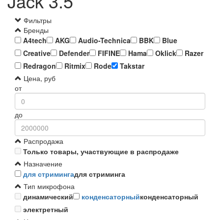
Jack 3.5
Фильтры
Бренды
A4tech
AKG
Audio-Technica
BBK
Blue
Creative
Defender
FIFINE
Hama
Oklick
Razer
Redragon
Ritmix
Rode
Takstar
Цена, руб
от
до
Распродажа
Только товары, участвующие в распродаже
Назначение
для стриминга
для стриминга
Тип микрофона
динамический
конденсаторный
конденсаторный
электретный