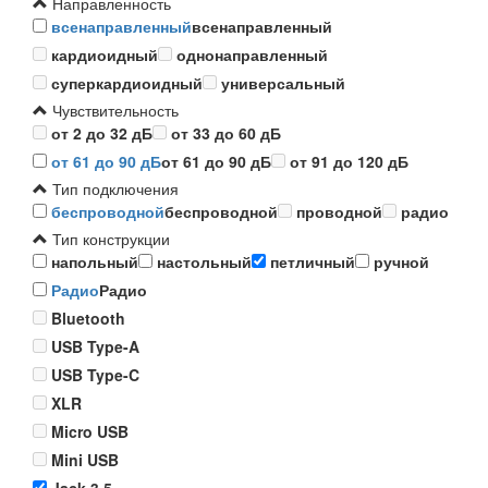
Направленность
всенаправленный
всенаправленный
кардиоидный
однонаправленный
суперкардиоидный
универсальный
Чувствительность
от 2 до 32 дБ
от 33 до 60 дБ
от 61 до 90 дБ
от 61 до 90 дБ
от 91 до 120 дБ
Тип подключения
беспроводной
беспроводной
проводной
радио
Тип конструкции
напольный
настольный
петличный
ручной
Радио
Радио
Bluetooth
USB Type-A
USB Type-C
XLR
Micro USB
Mini USB