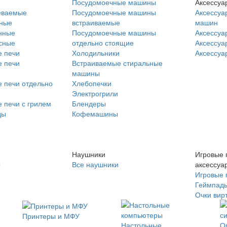
Посудомоечные машины
Аксессуа
еваемые
Посудомоечные машины
Аксессуа
нные
встраиваемые
машин
нные
Посудомоечные машины
Аксессуа
сные
отдельно стоящие
Аксессуа
 печи
Холодильники
Аксессуа
 печи
Встраиваемые стиральные
машины
 печи отдельно
Хлебопечки
Электрогрили
 печи с грилем
Блендеры
ды
Кофемашины
Наушники
Игровые 
ы
Все наушники
аксессуа
Игровые 
Геймпад
Очки вир
Принтеры и МФУ
Настольные
О