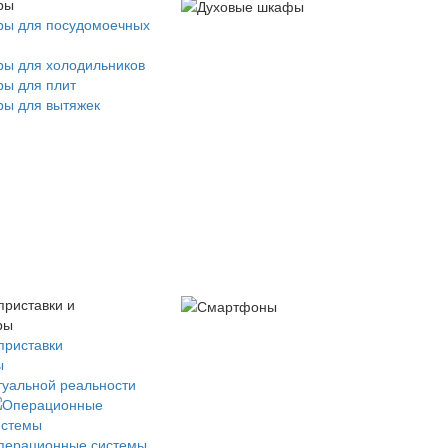
ры
ры для посудомоечных
ры для холодильников
ры для плит
ры для вытяжек
приставки и
ры
приставки
ы
туальной реальности
перационные системы