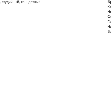
, студийный, концертный
Б
К
Н
С
Г
Н
Вы