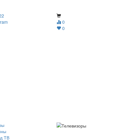
22
gram
0
0
ры
йны
д ТВ