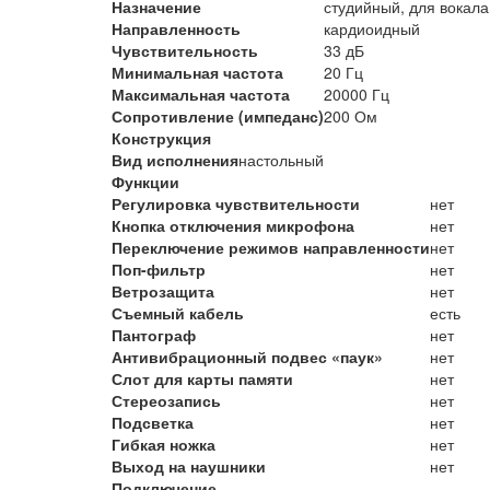
Назначение
студийный, для вокала
Направленность
кардиоидный
Чувствительность
33 дБ
Минимальная частота
20 Гц
Максимальная частота
20000 Гц
Сопротивление (импеданс)
200 Ом
Конструкция
Вид исполнения
настольный
Функции
Регулировка чувствительности
нет
Кнопка отключения микрофона
нет
Переключение режимов направленности
нет
Поп-фильтр
нет
Ветрозащита
нет
Съемный кабель
есть
Пантограф
нет
Антивибрационный подвес «паук»
нет
Слот для карты памяти
нет
Стереозапись
нет
Подсветка
нет
Гибкая ножка
нет
Выход на наушники
нет
Подключение