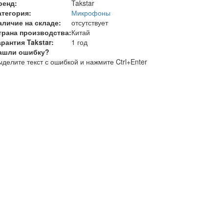
ренд:
Takstar
атегория:
Микрофоны
аличие на складе:
отсутствует
трана производства:
Китай
арантия Takstar:
1 год
ашли ошибку?
делите текст с ошибкой и нажмите Ctrl+Enter