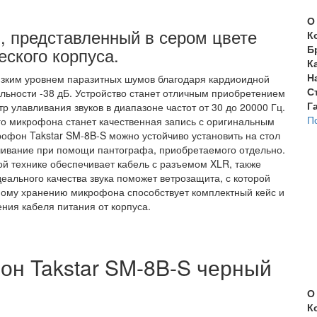
О
, представленный в сером цвете
К
Б
ского корпуса.
К
Н
изким уровнем паразитных шумов благодаря кардиоидной
С
льности -38 дБ. Устройство станет отличным приобретением
Г
р улавливания звуков в диапазоне частот от 30 до 20000 Гц.
П
го микрофона станет качественная запись с оригинальным
офон Takstar SM-8B-S можно устойчиво установить на стол
шивание при помощи пантографа, приобретаемого отдельно.
й технике обеспечивает кабель с разъемом XLR, также
деального качества звука поможет ветрозащита, с которой
ному хранению микрофона способствует комплектный кейс и
ния кабеля питания от корпуса.
он Takstar SM-8B-S черный
О
К