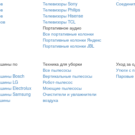
ов
Телевизоры Sony
Соединит
ов
Телевизоры Philips
ов
Телевизоры Hisense
мов
Телевизоры TCL
Портативное аудио
Все портативные колонки
Портативные колонки Яндекс
Портативные колонки JBL
ашины по
Техника для уборки
Уход за 
Все пылесосы
Утюги с 
ашины Bosch
Вертикальные пылесосы
Паровые
ашины LG
Робот-пылесос
шины Electrolux
Моющие пылесосы
ашины Samsung
Очистители и увлажнители
шины
воздуха