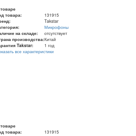
 товаре
од товара:
131915
ренд:
Takstar
атегория:
Микрофоны
аличие на складе:
отсутствует
трана производства:
Китай
арантия Takstar:
1 год
оказать все характеристики
 товаре
од товара:
131915