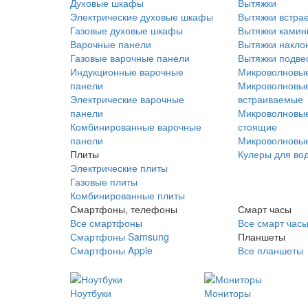
Духовые шкафы
Вытяжки
Электрические духовые шкафы
Вытяжки встра
Газовые духовые шкафы
Вытяжки ками
Варочные панели
Вытяжки накло
Газовые варочные панели
Вытяжки подве
Индукционные варочные
Микроволновые
панели
Микроволновые
Электрические варочные
встраиваемые
панели
Микроволновые
Комбинированные варочные
стоящие
панели
Микроволновые
Плиты
Кулеры для во
Электрические плиты
Газовые плиты
Комбинированные плиты
Смартфоны, телефоны
Смарт часы
Все смартфоны
Все смарт час
Смартфоны Samsung
Планшеты
Смартфоны Apple
Все планшеты
Ноутбуки
Мониторы