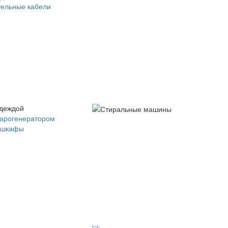
ельные кабели
одеждой
парогенератором
 шкафы