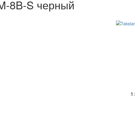
M-8B-S черный
5 