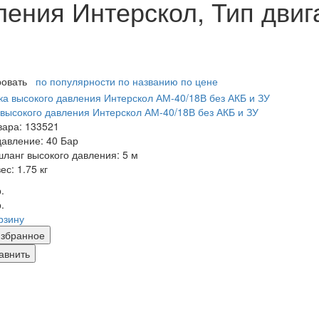
ления Интерскол, Тип двиг
ровать
по популярности
по названию
по цене
высокого давления Интерскол АМ-40/18В без АКБ и ЗУ
вара: 133521
давление:
40 Бар
шланг высокого давления:
5 м
вес:
1.75 кг
.
.
рзину
збранное
авнить