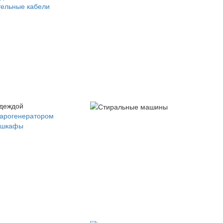
ельные кабели
одеждой
парогенератором
 шкафы