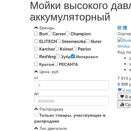
Мойки высокого дав
аккумуляторный
Бренды
Сорти
Bort
Carver
Champion
ELITECH
Greenworks
Huter
Мойка 
Karcher
Kolner
Patriot
Код то
RedVerg
Зубр
Интерскол
Кратон
РЕСАНТА
Цена, руб
от
7 910 р
8 988 р
в ко
до
В и
Ср
Распродажа
Только товары, участвующие в
распродаже
Тип двигателя