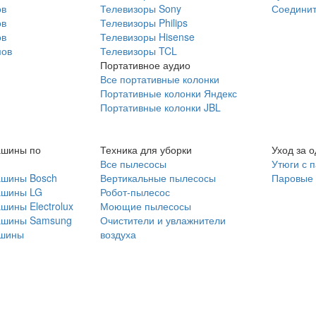
ов
Телевизоры Sony
Соединит
ов
Телевизоры Philips
ов
Телевизоры Hisense
мов
Телевизоры TCL
Портативное аудио
Все портативные колонки
Портативные колонки Яндекс
Портативные колонки JBL
ашины по
Техника для уборки
Уход за 
Все пылесосы
Утюги с 
ашины Bosch
Вертикальные пылесосы
Паровые
ашины LG
Робот-пылесос
шины Electrolux
Моющие пылесосы
ашины Samsung
Очистители и увлажнители
шины
воздуха