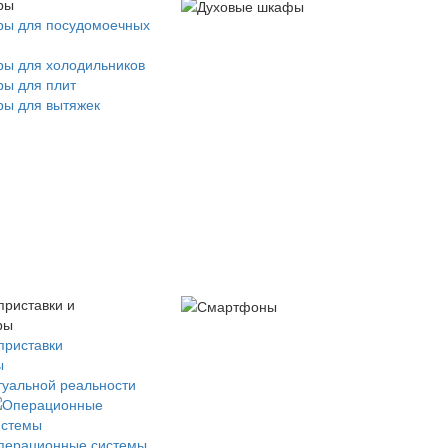
ры
ры для посудомоечных
ры для холодильников
ры для плит
ры для вытяжек
приставки и
ры
приставки
ы
туальной реальности
перационные системы