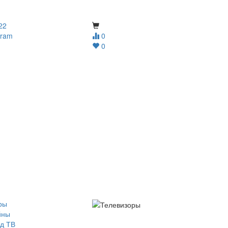
22
gram
0
0
ры
йны
д ТВ