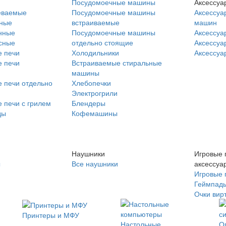
Посудомоечные машины
Аксессуа
еваемые
Посудомоечные машины
Аксессуа
нные
встраиваемые
машин
нные
Посудомоечные машины
Аксессуа
сные
отдельно стоящие
Аксессуа
 печи
Холодильники
Аксессуа
 печи
Встраиваемые стиральные
машины
 печи отдельно
Хлебопечки
Электрогрили
 печи с грилем
Блендеры
ды
Кофемашины
Наушники
Игровые 
ы
Все наушники
аксессуа
Игровые 
Геймпад
Очки вир
Принтеры и МФУ
Настольные
О