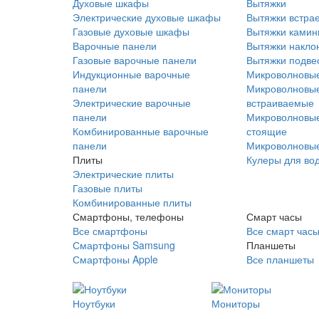
Духовые шкафы
Вытяжки
Электрические духовые шкафы
Вытяжки встра
Газовые духовые шкафы
Вытяжки ками
Варочные панели
Вытяжки накло
Газовые варочные панели
Вытяжки подве
Индукционные варочные
Микроволновые
панели
Микроволновые
Электрические варочные
встраиваемые
панели
Микроволновые
Комбинированные варочные
стоящие
панели
Микроволновые
Плиты
Кулеры для во
Электрические плиты
Газовые плиты
Комбинированные плиты
Смартфоны, телефоны
Смарт часы
Все смартфоны
Все смарт час
Смартфоны Samsung
Планшеты
Смартфоны Apple
Все планшеты
Ноутбуки
Мониторы