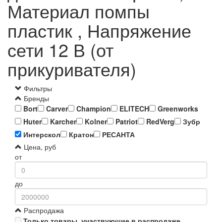
Материал помпы
пластик , Напряжение
сети 12 В (от
прикуривателя)
Фильтры
Бренды
Bort
Carver
Champion
ELITECH
Greenworks
Huter
Karcher
Kolner
Patriot
RedVerg
Зубр
Интерскол
Кратон
РЕСАНТА
Цена, руб
от
до
Распродажа
Только товары, участвующие в распродаже