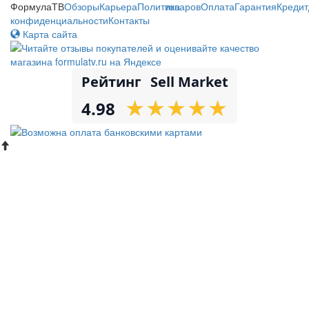
ФормулаТВ
Обзоры
Карьера
Политика
товаров
Оплата
Гарантия
Кредит
конфиденциальности
Контакты
Карта сайта
Рейтинг
Sell Market
★
★
★
★
★
★
★
★
★
★
4.98