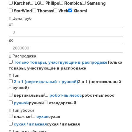
Karcher
LG
Philips
Rombica
Samsung
StarWind
Thomas
Vitek
Xiaomi
Цена, руб
от
до
Распродажа
Только товары, участвующие в распродаже
Только
товары, участвующие в распродаже
Тип
2 в 1 (вертикальный + ручной)
2 в 1 (вертикальный
+ ручной)
вертикальный
робот-пылесос
робот-пылесос
ручной
ручной
стандартный
Тип уборки
влажная
сухая
сухая
сухая / влажная
сухая / влажная
Тип пылесборника