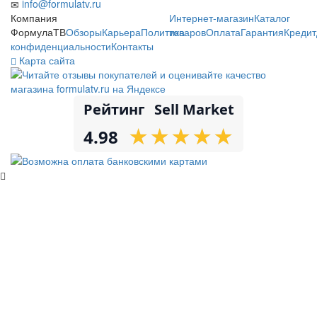
info@formulatv.ru
Компания
Интернет-магазин
Каталог
ФормулаТВ
Обзоры
Карьера
Политика
товаров
Оплата
Гарантия
Кредит
конфиденциальности
Контакты
Карта сайта
Рейтинг
Sell Market
★
★
★
★
★
★
★
★
★
★
4.98