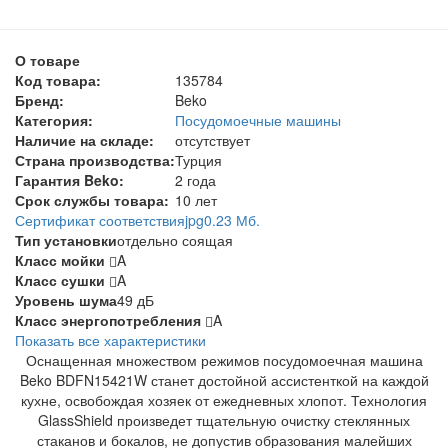
О товаре
Код товара:
135784
Бренд:
Beko
Категория:
Посудомоечные машины
Наличие на складе:
отсутствует
Страна производства:
Турция
Гарантия Beko:
2 года
Срок службы товара:
10 лет
Сертификат соответствия
jpg
0.23 Мб.
Тип установки
отдельно соящая
Класс мойки
A
Класс сушки
A
Уровень шума
49 дБ
Класс энергопотребления
A
Показать все характеристики
Оснащенная множеством режимов посудомоечная машина
Beko BDFN15421W станет достойной ассистенткой на каждой
кухне, освобождая хозяек от ежедневных хлопот. Технология
GlassShield произведет тщательную очистку стеклянных
стаканов и бокалов, не допустив образования малейших