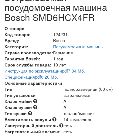
посудомоечная машина
Bosch SMD6HCX4FR
О товаре
Код товара:
124231
Бренд:
Bosch
Категория:
Посудомоечные машины
Страна производства:
Германия
Гарантия Bosch:
1 год
Срок службы товара:
10 лет
Инструкция по эксплуатации
pdf
7.34 Мб.
Спецификация
pdf
0.26 Мб.
Основные характеристики
Тип
полноразмерная (60 см)
Тип установки
встраиваемая
Класс мойки
A
Класс сушки
A
Тип сушки
теплообменник
Вместимость посуды
14 комплектов
Инверторный двигатель
есть
Нагревательный элемент
есть