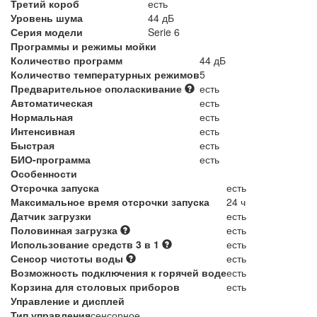
Третий короб
есть
Уровень шума
44 дБ
Серия модели
Serie 6
Программы и режимы мойки
Количество программ
44 дБ
Количество температурных режимов
5
Предварительное ополаскивание
есть
Автоматическая
есть
Нормальная
есть
Интенсивная
есть
Быстрая
есть
БИО-программа
есть
Особенности
Отсрочка запуска
есть
Максимальное время отсрочки запуска
24 ч
Датчик загрузки
есть
Половинная загрузка
есть
Использование средств 3 в 1
есть
Сенсор чистоты воды
есть
Возможность подключения к горячей воде
есть
Корзина для столовых приборов
есть
Управление и дисплей
Тип управления
сенсорное