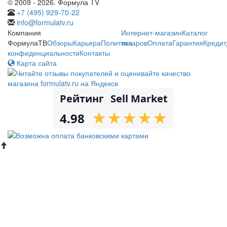
© 2009 - 2026. Формула TV
+7 (495) 929-70-22
info@formulatv.ru
Компания
Интернет-магазин
Каталог
ФормулаТВ
Обзоры
Карьера
Политика
товаров
Оплата
Гарантия
Кредит
конфиденциальности
Контакты
Карта сайта
Рейтинг
Sell Market
★
★
★
★
★
★
★
★
★
★
4.98