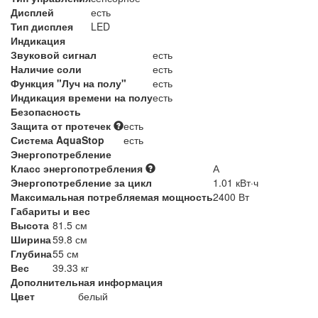
Дисплей
есть
Тип дисплея
LED
Индикация
Звуковой сигнал
есть
Наличие соли
есть
Функция "Луч на полу"
есть
Индикация времени на полу
есть
Безопасность
Защита от протечек
есть
Система AquaStop
есть
Энергопотребление
Класс энергопотребления
А
Энергопотребление за цикл
1.01 кВт·ч
Максимальная потребляемая мощность
2400 Вт
Габариты и вес
Высота
81.5 см
Ширина
59.8 см
Глубина
55 см
Вес
39.33 кг
Дополнительная информация
Цвет
белый