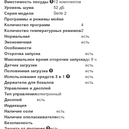
Вместимость посуды
12 комплектов
Уровень шума
52 дБ
Серия модели
Serie 2
Программы и режимы мойки
Количество программ
4
Количество температурных режимов
2
Нормальная
есть
Экономичная
есть
Особенности
Отсрочка запуска
есть
Максимальное время отсрочки запуска
до 9 ч
Датчик загрузки
есть
Половинная загрузка
есть
Использование средств 3 в 1
есть
Держатели для бокалов
есть
Управление и дисплей
Тип управления
электронный
Дисплей
есть
Индикация
Наличие соли
есть
Наличие ополаскивателя
есть
Безопасность
Защита от протечек
есть