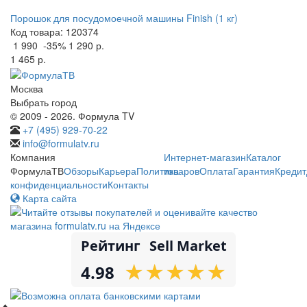
Порошок для посудомоечной машины Finish (1 кг)
Код товара: 120374
1 990
-35%
1 290 р.
1 465 р.
Москва
Выбрать город
© 2009 - 2026. Формула TV
+7 (495) 929-70-22
info@formulatv.ru
Компания
Интернет-магазин
Каталог
ФормулаТВ
Обзоры
Карьера
Политика
товаров
Оплата
Гарантия
Кредит
конфиденциальности
Контакты
Карта сайта
Рейтинг
Sell Market
★
★
★
★
★
★
★
★
★
★
4.98