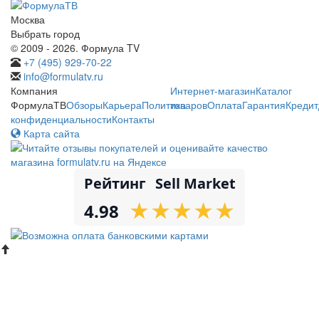
Москва
Выбрать город
© 2009 - 2026. Формула TV
+7 (495) 929-70-22
info@formulatv.ru
Компания
Интернет-магазин
Каталог
ФормулаТВ
Обзоры
Карьера
Политика
товаров
Оплата
Гарантия
Кредит
конфиденциальности
Контакты
Карта сайта
Рейтинг
Sell Market
★
★
★
★
★
★
★
★
★
★
4.98