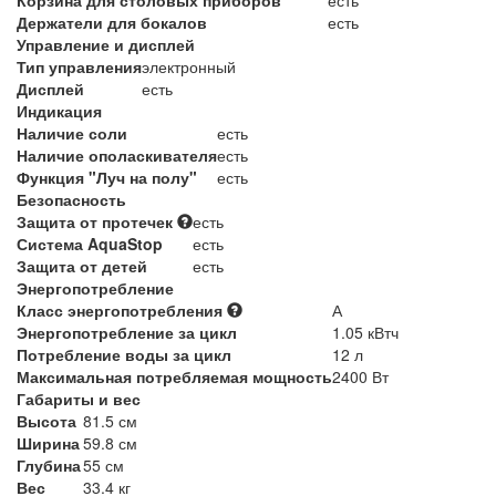
Держатели для бокалов
есть
Управление и дисплей
Тип управления
электронный
Дисплей
есть
Индикация
Наличие соли
есть
Наличие ополаскивателя
есть
Функция "Луч на полу"
есть
Безопасность
Защита от протечек
есть
Система AquaStop
есть
Защита от детей
есть
Энергопотребление
Класс энергопотребления
А
Энергопотребление за цикл
1.05 кВтч
Потребление воды за цикл
12 л
Максимальная потребляемая мощность
2400 Вт
Габариты и вес
Высота
81.5 см
Ширина
59.8 см
Глубина
55 см
Вес
33.4 кг