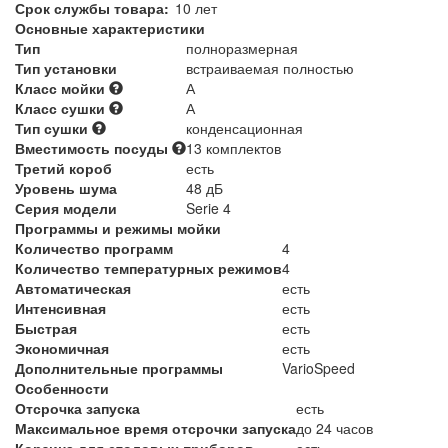
Срок службы товара:
10 лет
Основные характеристики
Тип
полноразмерная
Тип установки
встраиваемая полностью
Класс мойки
А
Класс сушки
А
Тип сушки
конденсационная
Вместимость посуды
13 комплектов
Третий короб
есть
Уровень шума
48 дБ
Серия модели
Serie 4
Программы и режимы мойки
Количество программ
4
Количество температурных режимов
4
Автоматическая
есть
Интенсивная
есть
Быстрая
есть
Экономичная
есть
Дополнительные программы
VarioSpeed
Особенности
Отсрочка запуска
есть
Максимальное время отсрочки запуска
до 24 часов
Корзина для столовых приборов
есть