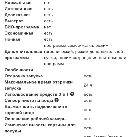
Нормальная
нет
Интенсивная
есть
Деликатная
есть
Быстрая
есть
БИО-программа
нет
Экономичная
есть
Ночная
есть
программа самоочистки, режим
Дополнительные
гигиенический, режим дополнительной
программы
сушки, режим сокращения длительности
программ
Особенности
Отсрочка запуска
есть
Максимальное время отсрочки
24 ч
запуска
Использование средств 3 в 1
есть
Сенсор чистоты воды
есть
Возможность подключения к
есть
горячей воде
Освещение рабочей камеры
нет
Изменение высоты корзины для
есть
посуды
есть (лоток (третья