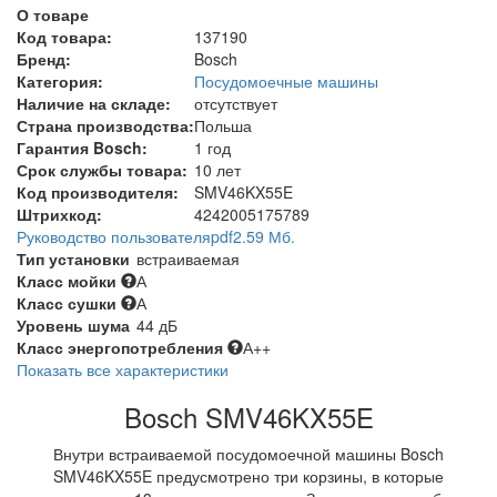
О товаре
Код товара:
137190
Бренд:
Bosch
Категория:
Посудомоечные машины
Наличие на складе:
отсутствует
Страна производства:
Польша
Гарантия Bosch:
1 год
Срок службы товара:
10 лет
Код производителя:
SMV46KX55E
Штрихкод:
4242005175789
Руководство пользователя
pdf
2.59 Мб.
Тип установки
встраиваемая
Класс мойки
А
Класс сушки
А
Уровень шума
44 дБ
Класс энергопотребления
А++
Показать все характеристики
Bosch SMV46KX55E
Внутри встраиваемой посудомоечной машины Bosch
SMV46KX55E предусмотрено три корзины, в которые