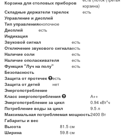
Корзина для столовых приборов
корзина)
Складные держатели тарелок
есть
Управление и дисплей
Тип управления
кнопочное
Дисплей
есть
Индикация
Звуковой сигнал
есть
Отключение звукового сигнала
есть
Наличие соли
есть
Наличие ополаскивателя
есть
Функция "Луч на полу"
есть
Безопасность
Защита от протечек
есть
Защита от детей
нет
Энергопотребление
Класс энергопотребления
А++
Энергопотребление за цикл
0.94 кВт*ч
Потребление воды за цикл
9.5 л
Максимальная потребляемая мощность
2400 Вт
Габариты и вес
Высота
81.5 см
Ширина
59.8 см